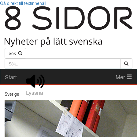
Gå direkt till textinnehåll
Sök
Söktext
Start
Mer
Lyssna
Sverige