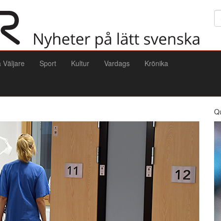
Sö
a Väljare
Sport
Kultur
Vardags
Krönika
Q