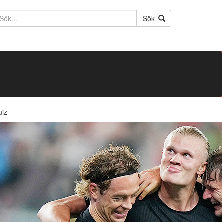
ktext
Sök
uiz