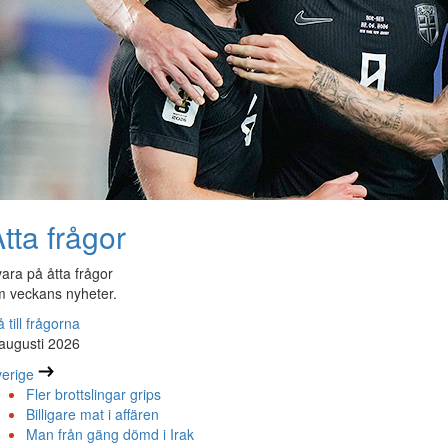
tta frågor
ara på åtta frågor
 veckans nyheter.
 till frågorna
augusti 2026
erige
Fler brottslingar grips
Billigare mat i affären
Man från gäng dömd i Irak