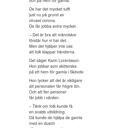
och på hem för gamla.
De har det mycket tufft
just nu på grund av
viruset corona.
De får jobba extra mycket.
– Det är bra att människor
förstår hur vi har det.
Men det hjälper inte oss
att folk klappar händerna.
Det säger Karin Lorentsson.
Hon jobbar som sköterska
på ett hem för gamla i Skövde.
Hon tycker att det är viktigare
att personalen får högre lön.
Och att fler personer
får jobb i vården.
– Tänk om folk kunde få
en snabb utbildning.
Då kunde de hjälpa de gamla
med en dusch