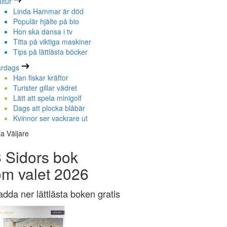
ltur
Linda Hammar är död
Populär hjälte på bio
Hon ska dansa i tv
Titta på viktiga maskiner
Tips på lättlästa böcker
ardags
Han fiskar kräftor
Turister gillar vädret
Lätt att spela minigolf
Dags att plocka blåbär
Kvinnor ser vackrare ut
la Väljare
 Sidors bok
om valet 2026
adda ner lättlästa boken gratis