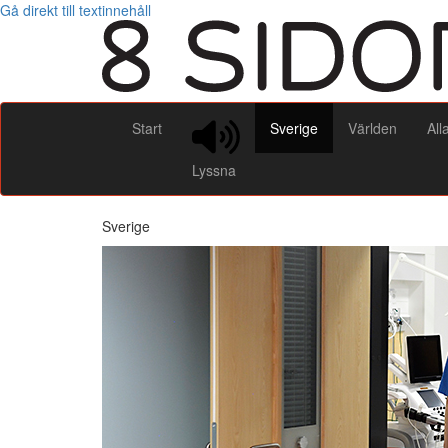
Gå direkt till textinnehåll
Start
Sverige
Världen
All
Lyssna
Sverige