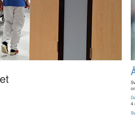
Å
let
Sv
om
Gå
4 
Sv