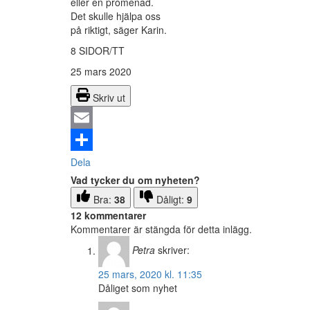
eller en promenad.
Det skulle hjälpa oss
på riktigt, säger Karin.
8 SIDOR/TT
25 mars 2020
Skriv ut
Email
Dela
Vad tycker du om nyheten?
Bra:
38
Dåligt:
9
12 kommentarer
Kommentarer är stängda för detta inlägg.
Petra
skriver:
25 mars, 2020 kl. 11:35
Dåliget som nyhet