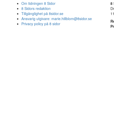
Om tidningen 8 Sidor
8 
8 Sidors redaktion
D
Tillgänglighet på 8sidor.se
1
Ansvarig utgivare:
marie.hillblom@8sidor.se
R
Privacy policy på 8 sidor
P