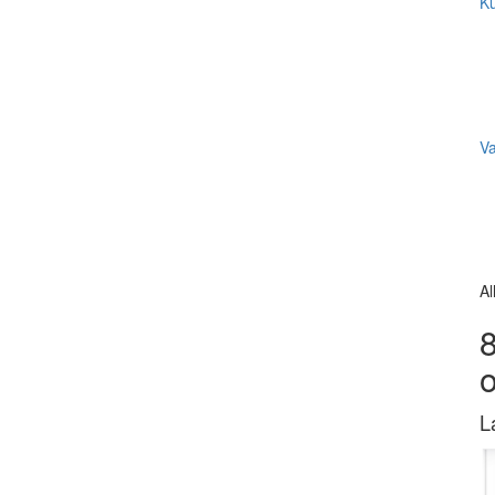
Ku
V
Al
8
L