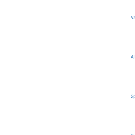
Vä
Al
Sp