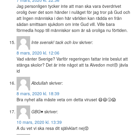
7 mars, 2020 kl. 22:36
Jag personligen tycker inte att man ska vara överdrivet
orolig över det som händer i nuläget för jag tror på Gud och
att Ingen människa i den här världen kan rädda en från
sådan smittsam sjukdom om inte Gud vill. Ville bara
förmedla hopp till människor som är så oroliga nu förtiden.
Inte svensk! tack och lov
skriver:
8 mars, 2020 kl. 12:06
Vad vänter Sverige? Varför regeringen fattar inte beslut att
stänga skolor? Det är inte något att ta Alvedon mot😠 jävla
id
Abdullah
skriver:
8 mars, 2020 kl. 18:39
Bra nyhet alla måste veta om detta viruset 😷😷🤧😱
GBG♥
skriver:
10 mars, 2020 kl. 13:39
A du vet vi ska resa dit självklart nej😡