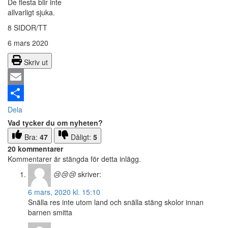
De flesta blir inte
allvarligt sjuka.
8 SIDOR/TT
6 mars 2020
Skriv ut
Email
Dela
Vad tycker du om nyheten?
Bra:
47
Dåligt:
5
20 kommentarer
Kommentarer är stängda för detta inlägg.
😢😢😢
skriver:
6 mars, 2020 kl. 15:10
Snälla res inte utom land och snälla stäng skolor innan
barnen smitta