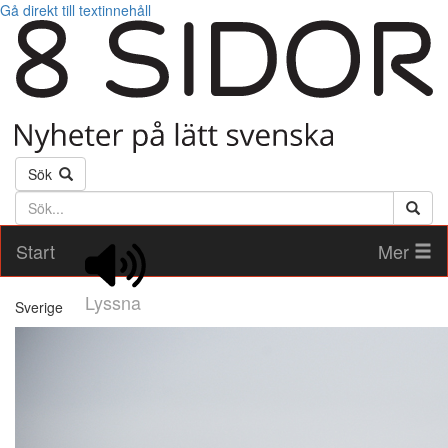
Gå direkt till textinnehåll
Sök
Söktext
Start
Mer
Lyssna
Sverige