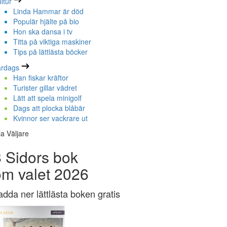
ltur
Linda Hammar är död
Populär hjälte på bio
Hon ska dansa i tv
Titta på viktiga maskiner
Tips på lättlästa böcker
ardags
Han fiskar kräftor
Turister gillar vädret
Lätt att spela minigolf
Dags att plocka blåbär
Kvinnor ser vackrare ut
la Väljare
 Sidors bok
om valet 2026
adda ner lättlästa boken gratis