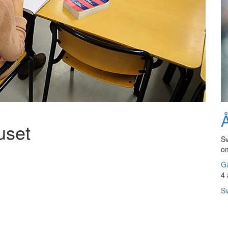
Å
uset
Sv
om
Gå
4 
Sv