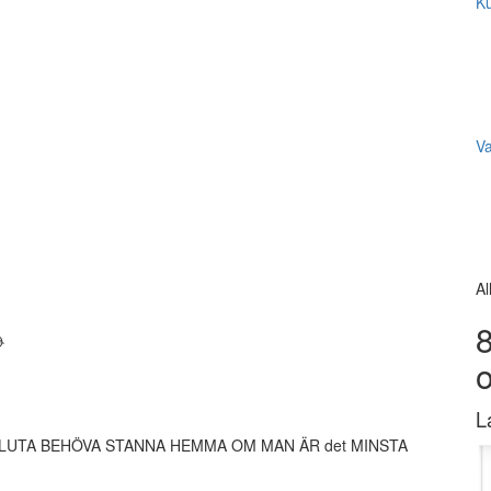
Ku
V
Al
8

L
ETE SLUTA BEHÖVA STANNA HEMMA OM MAN ÄR det MINSTA