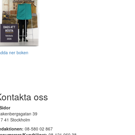
adda ner boken
Kontakta oss
Sidor
rakenbergsgatan 39
17 41 Stockholm
edaktionen:
08-580 02 867
renumerera/Kundtjänst:
08-121 060 38