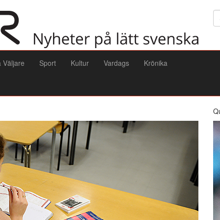
Sö
a Väljare
Sport
Kultur
Vardags
Krönika
Q