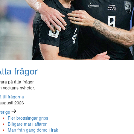
tta frågor
ara på åtta frågor
 veckans nyheter.
 till frågorna
augusti 2026
erige
Fler brottslingar grips
Billigare mat i affären
Man från gäng dömd i Irak