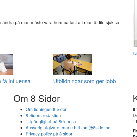
ändra på man måste vara hemma fast att man är lite sjuk så
L
få influensa
Utbildningar som ger jobb
Om 8 Sidor
Om tidningen 8 Sidor
8 
8 Sidors redaktion
D
Tillgänglighet på 8sidor.se
1
Ansvarig utgivare:
marie.hillblom@8sidor.se
R
Privacy policy på 8 sidor
P