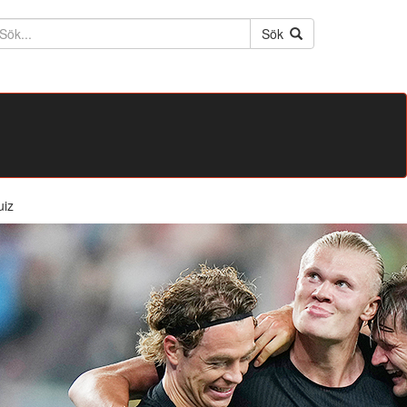
ktext
Sök
uiz