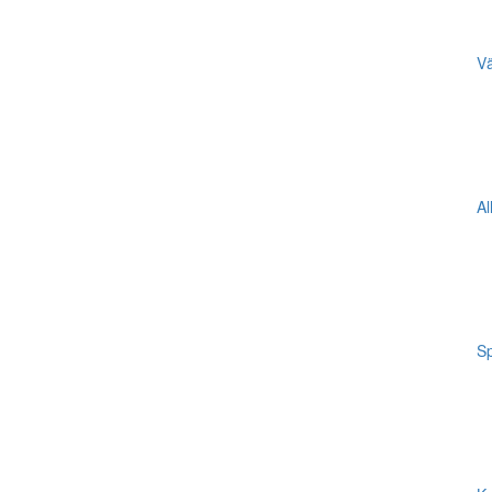
Vä
Al
Sp