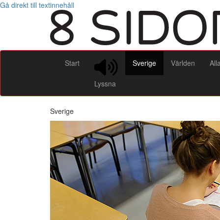
Gå direkt till textinnehåll
Start
Sverige
Världen
All
Lyssna
Sverige