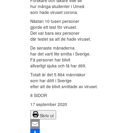
Forskare och läkare ville se
hur många studenter i Umeå
som hade viruset corona.
Nästan 10 tusen personer
gjorde ett test för viruset.
Det var bara sex personer
där testet sa att de hade viruset.
De senaste månaderna
har det varit lite smitta i Sverige.
Få personer har blivit
allvarligt sjuka och få har dött.
Totalt är det 5 864 människor
som har dött i Sverige
efter att de blivit smittade av viruset.
8 SIDOR
17 september 2020
Skriv ut