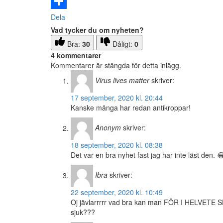
Email
Dela
Vad tycker du om nyheten?
Bra:
30
Dåligt:
0
4 kommentarer
Kommentarer är stängda för detta inlägg.
Virus lives matter
skriver:
17 september, 2020 kl. 20:44
Kanske många har redan antikroppar!
Anonym
skriver:
18 september, 2020 kl. 08:38
Det var en bra nyhet fast jag har inte läst den. 
Ibra
skriver:
22 september, 2020 kl. 10:49
Oj jävlarrrrr vad bra kan man FÖR I HELV
sjuk???