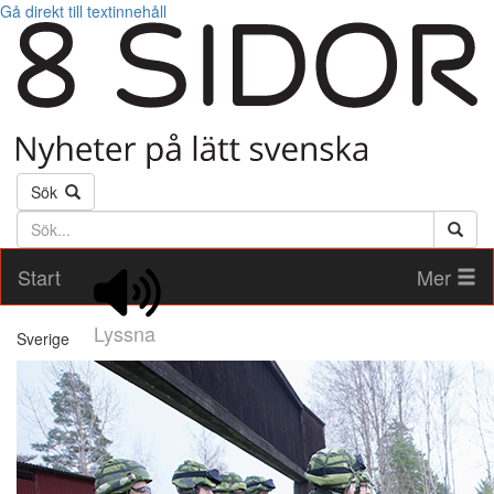
Gå direkt till textinnehåll
Sök
Söktext
Start
Mer
Lyssna
Sverige