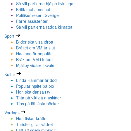
Så vill partierna hjälpa flyktingar
Kritik mot Jomshof
Politiker reser i Sverige
Färre assistenter
Så vill partierna rädda klimatet
Sport
Bilder ska visa idrott
Bråket om VM är slut
Haaland är populär
Bråk om VM i fotboll
Mjällby vidare i kvalet
Kultur
Linda Hammar är död
Populär hjälte på bio
Hon ska dansa i tv
Titta på viktiga maskiner
Tips på lättlästa böcker
Vardags
Han fiskar kräftor
Turister gillar vädret
Lätt att spela minigolf