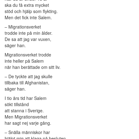
ska du få extra mycket
stöd och hjälp som flykting.
Men det fick inte Salem.
– Migrationsverket
trodde inte på min ålder.
De sa att jag var vuxen,
säger han.
Migrationsverket trodde
inte heller på Salem
när han berättade om sitt liv.
– De tyckte att jag skulle
tillbaka till Afghanistan,
säger han.
I tio års tid har Salem
sökt tillstånd
att stanna i Sverige.
Men Migrationsverket
har sagt nej varje gång.
– Snälla människor har
hjälpt mig att klaga på besluten.