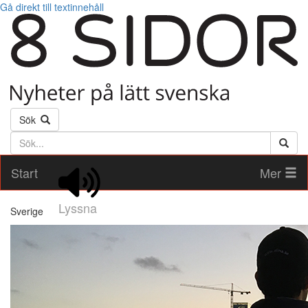
Gå direkt till textinnehåll
Sök
Söktext
Start
Mer
Lyssna
Sverige