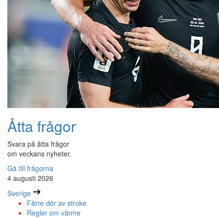
Åtta frågor
Svara på åtta frågor
om veckans nyheter.
Gå till frågorna
4 augusti 2026
Sverige
Färre dör av stroke
Regler om värme