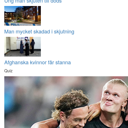
Ung man skjuten till döds
Man mycket skadad i skjutning
Afghanska kvinnor får stanna
Quiz