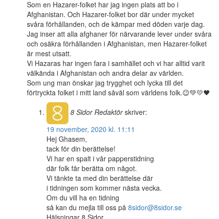
Som en Hazarer-folket har jag ingen plats att bo i
Afghanistan. Och Hazarer-folket bor där under mycket
svåra förhållanden, och de kämpar med döden varje dag.
Jag inser att alla afghaner för närvarande lever under svåra
och osäkra förhållanden i Afghanistan, men Hazarer-folket
är mest utsatt.
Vi Hazaras har ingen fara i samhället och vi har alltid varit
välkända i Afghanistan och andra delar av världen.
Som ung man önskar jag trygghet och lycka till det
förtryckta folket i mitt land såväl som världens folk.😉💚💛🖤
8 Sidor
Redaktör
skriver:
19 november, 2020 kl. 11:11
Hej Ghasem,
tack för din berättelse!
Vi har en spalt i vår papperstidning
där folk får berätta om något.
Vi tänkte ta med din berättelse där
i tidningen som kommer nästa vecka.
Om du vill ha en tidning
så kan du mejla till oss på
8sidor@8sidor.se
Hälsningar 8 Sidor.