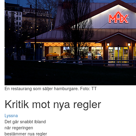
En restaurang som säljer hamburgare. Foto: TT
Kritik mot nya regler
Lyssna
Det går snabbt ibland
när regeringen
bestämmer nya regler