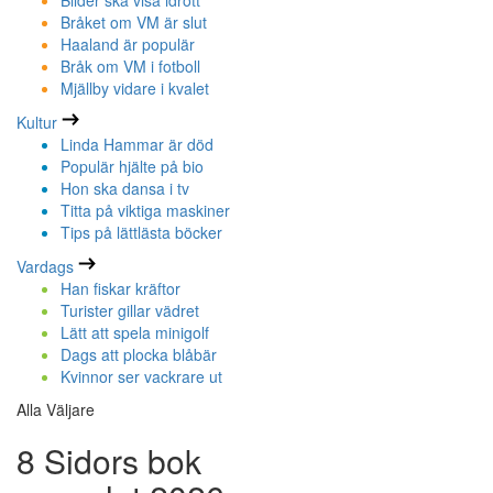
Bilder ska visa idrott
Bråket om VM är slut
Haaland är populär
Bråk om VM i fotboll
Mjällby vidare i kvalet
Kultur
Linda Hammar är död
Populär hjälte på bio
Hon ska dansa i tv
Titta på viktiga maskiner
Tips på lättlästa böcker
Vardags
Han fiskar kräftor
Turister gillar vädret
Lätt att spela minigolf
Dags att plocka blåbär
Kvinnor ser vackrare ut
Alla Väljare
8 Sidors bok