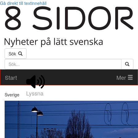
Gå direkt till textinnehåll
Sök
Söktext
Start
Mer
Lyssna
Sverige