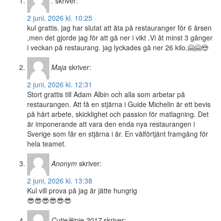
.
skriver:
2 juni, 2026 kl. 10:25
kul grattis. jag har slutat att äta på restauranger för 6 årsen
,men det gjorde jag för att gå ner i vikt .Vi åt minst 3 gånger
i veckan på restaurang. jag lyckades gå ner 26 kilo.🤗🤗😍
Maja
skriver:
2 juni, 2026 kl. 12:31
Stort grattis till Adam Albin och alla som arbetar på
restaurangen. Att få en stjärna i Guide Michelin är ett bevis
på hårt arbete, skicklighet och passion för matlagning. Det
är imponerande att vara den enda nya restaurangen i
Sverige som får en stjärna i år. En välförtjänt framgång för
hela teamet.
Anonym
skriver:
2 juni, 2026 kl. 13:38
Kul vill prova på jag är jätte hungrig
😎😎😎😎😎😎
Cutie🌺pie 2017
skriver: