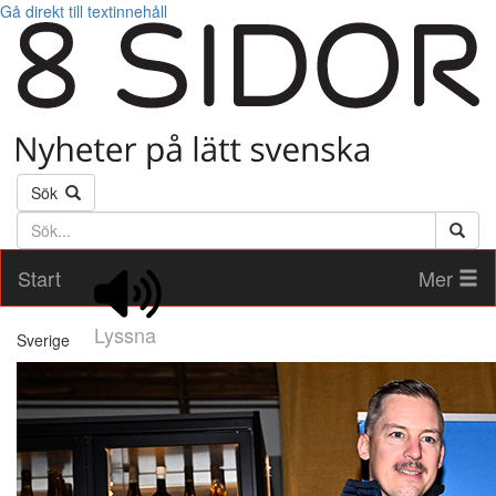
Gå direkt till textinnehåll
Sök
Söktext
Start
Mer
Lyssna
Sverige