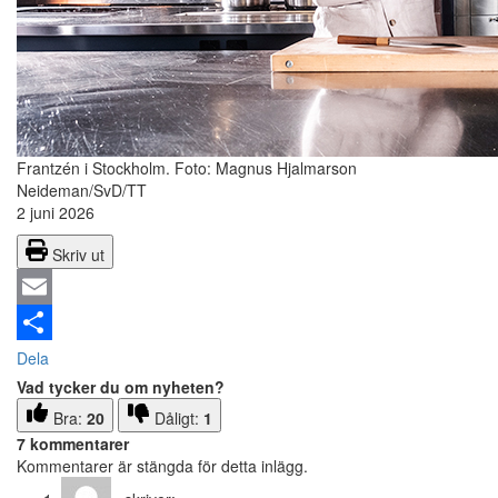
Frantzén i Stockholm.
Foto: Magnus Hjalmarson
Neideman/SvD/TT
2 juni 2026
Skriv ut
Email
Dela
Vad tycker du om nyheten?
Bra:
20
Dåligt:
1
7 kommentarer
Kommentarer är stängda för detta inlägg.