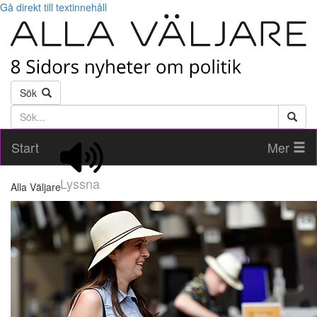
Gå direkt till textinnehåll
Sök
Söktext
Start
Mer
Lyssna
Alla Väljare