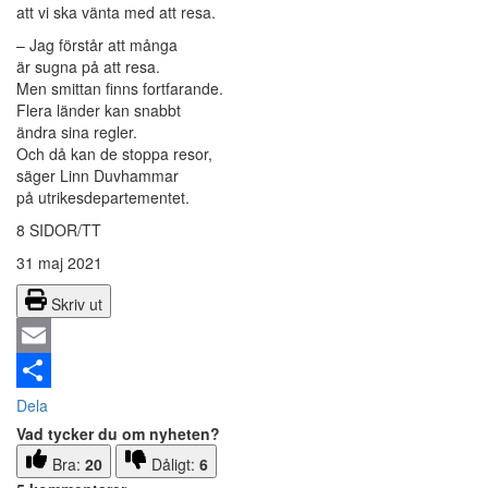
att vi ska vänta med att resa.
– Jag förstår att många
är sugna på att resa.
Men smittan finns fortfarande.
Flera länder kan snabbt
ändra sina regler.
Och då kan de stoppa resor,
säger Linn Duvhammar
på utrikesdepartementet.
8 SIDOR/TT
31 maj 2021
Skriv ut
Email
Dela
Vad tycker du om nyheten?
Bra:
20
Dåligt:
6