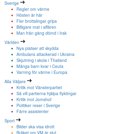
Sverige
Regler om värme
Hösten är här
Fler brottslingar grips
Billigare mat i affären
Man från gäng dömd i Irak
Världen
Nya platser att skydda
Ambulans attackerad i Ukraina
Skjutning i skola i Thailand
Många barn kvar i Ceuta
Varning för värme i Europa
Alla Väljare
Kritik mot Vänsterpartiet
Så vill partierna hjälpa flyktingar
Kritik mot Jomshof
Politiker reser i Sverige
Färre assistenter
Sport
Bilder ska visa idrott
Bråket om VM är slut