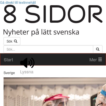
Gå direkt till textinnehåll
Sök
Söktext
Start
Mer
Lyssna
Sverige