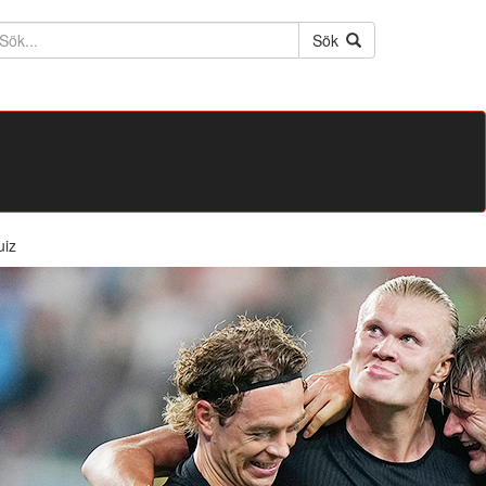
ktext
Sök
uiz