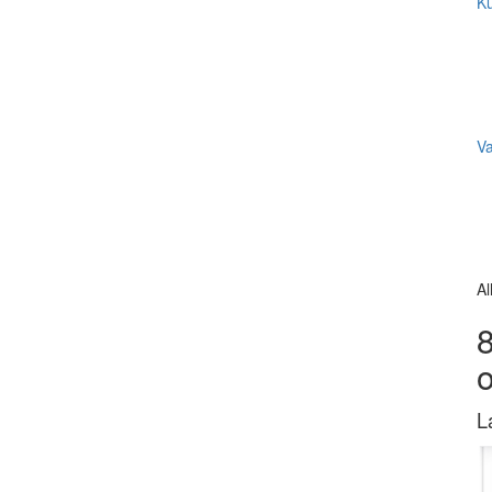
Ku
V
Al
8
L