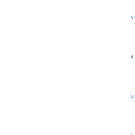
Vä
Al
Sp