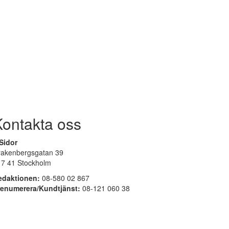
Kontakta oss
Sidor
rakenbergsgatan 39
17 41 Stockholm
edaktionen:
08-580 02 867
renumerera/Kundtjänst:
08-121 060 38