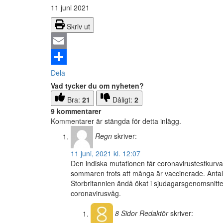
11 juni 2021
Skriv ut
Email
Dela
Vad tycker du om nyheten?
Bra:
21
Dåligt:
2
9 kommentarer
Kommentarer är stängda för detta inlägg.
Regn
skriver:
11 juni, 2021 kl. 12:07
Den indiska mutationen får coronavirustestkurvan
sommaren trots att många är vaccinerade. Antale
Storbritannien ändå ökat i sjudagarsgenomsnittet
coronavirusvåg.
8 Sidor
Redaktör
skriver: