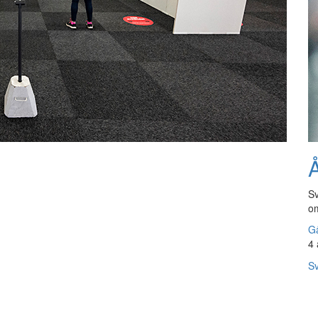
Å
n
Sv
om
Gå
4 
Sv