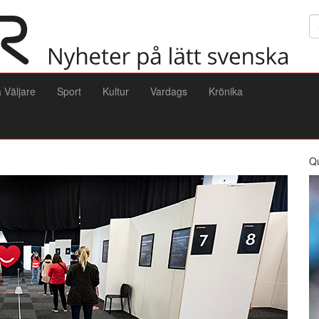
Sö
a Väljare
Sport
Kultur
Vardags
Krönika
Q