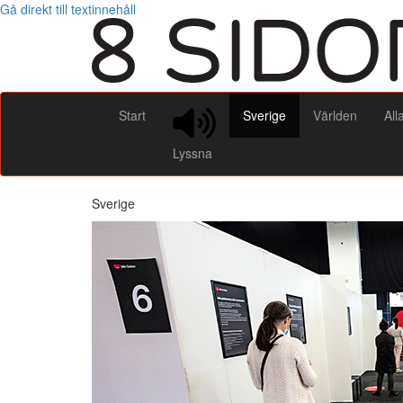
Gå direkt till textinnehåll
Start
Sverige
Världen
All
Lyssna
Sverige