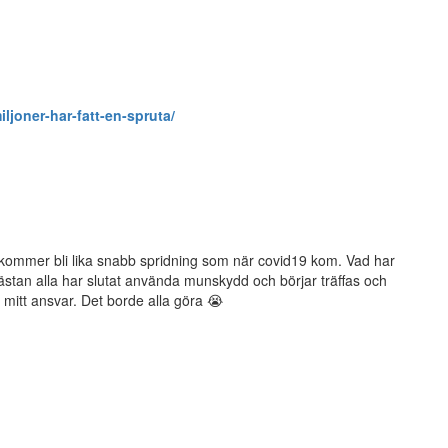
iljoner-har-fatt-en-spruta/
Det kommer bli lika snabb spridning som när covid19 kom. Vad har
t nästan alla har slutat använda munskydd och börjar träffas och
mitt ansvar. Det borde alla göra 😭