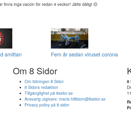
r finns inga vaccin för redan 4 veckor! Jätte dåligt 😔
d smittan
Fem år sedan viruset corona
Om 8 Sidor
Om tidningen 8 Sidor
8 
8 Sidors redaktion
D
Tillgänglighet på 8sidor.se
1
Ansvarig utgivare:
marie.hillblom@8sidor.se
R
Privacy policy på 8 sidor
P