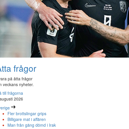
tta frågor
ara på åtta frågor
 veckans nyheter.
 till frågorna
augusti 2026
erige
Fler brottslingar grips
Billigare mat i affären
Man från gäng dömd i Irak