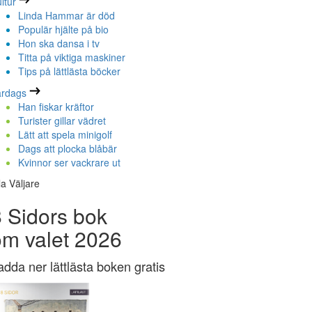
ltur
Linda Hammar är död
Populär hjälte på bio
Hon ska dansa i tv
Titta på viktiga maskiner
Tips på lättlästa böcker
ardags
Han fiskar kräftor
Turister gillar vädret
Lätt att spela minigolf
Dags att plocka blåbär
Kvinnor ser vackrare ut
la Väljare
 Sidors bok
om valet 2026
adda ner lättlästa boken gratis