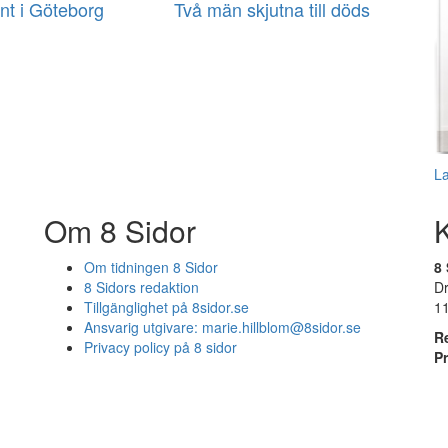
nt i Göteborg
Två män skjutna till döds
L
Om 8 Sidor
Om tidningen 8 Sidor
8 
8 Sidors redaktion
D
Tillgänglighet på 8sidor.se
1
Ansvarig utgivare:
marie.hillblom@8sidor.se
R
Privacy policy på 8 sidor
P