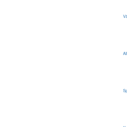
Vä
Al
Sp