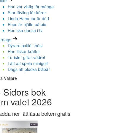
ltur
Hon var viktig för många
Stor tävling för körer
Linda Hammar är död
Populär hjälte på bio
Hon ska dansa i tv
ardags
Dyrare oxfilé i höst
Han fiskar kräftor
Turister gillar vädret
Lätt att spela minigolf
Dags att plocka blåbär
la Väljare
 Sidors bok
om valet 2026
adda ner lättlästa boken gratis