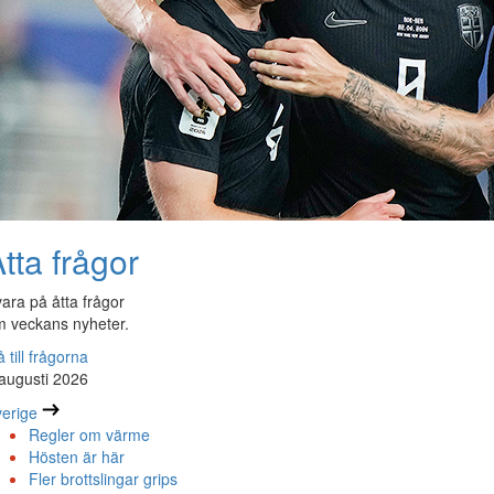
tta frågor
ara på åtta frågor
 veckans nyheter.
 till frågorna
augusti 2026
erige
Regler om värme
Hösten är här
Fler brottslingar grips