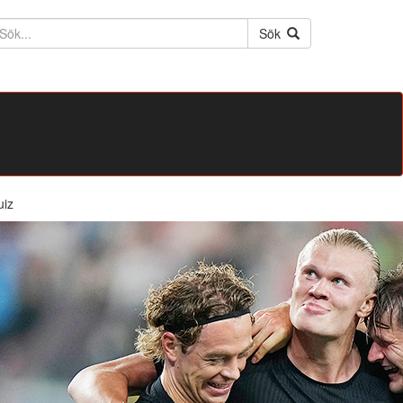
ktext
Sök
uiz