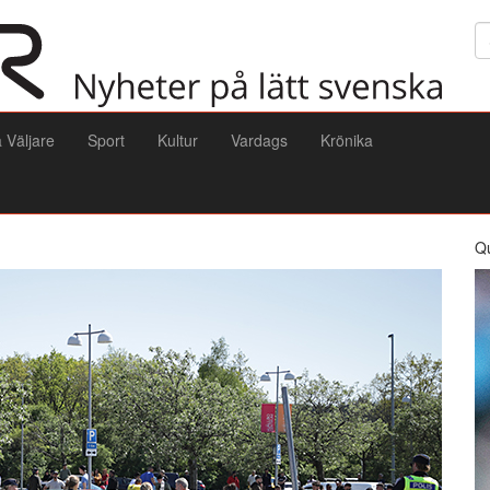
Sö
a Väljare
Sport
Kultur
Vardags
Krönika
Q