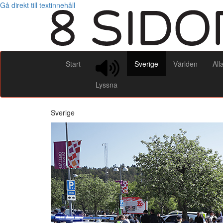
Gå direkt till textinnehåll
Start
Sverige
Världen
All
Lyssna
Sverige