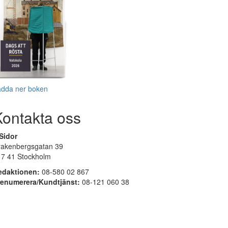
adda ner boken
Kontakta oss
Sidor
rakenbergsgatan 39
17 41 Stockholm
edaktionen:
08-580 02 867
renumerera/Kundtjänst:
08-121 060 38