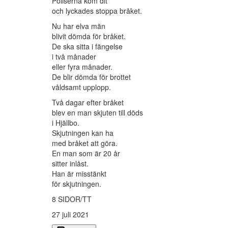
Poliserna kom dit
och lyckades stoppa bråket.
Nu har elva män
blivit dömda för bråket.
De ska sitta i fängelse
i två månader
eller fyra månader.
De blir dömda för brottet
våldsamt upplopp.
Två dagar efter bråket
blev en man skjuten till döds
i Hjällbo.
Skjutningen kan ha
med bråket att göra.
En man som är 20 år
sitter inlåst.
Han är misstänkt
för skjutningen.
8 SIDOR/TT
27 juli 2021