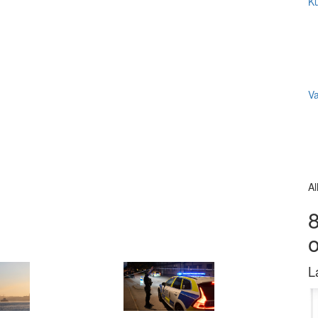
Ku
V
Al
8
L