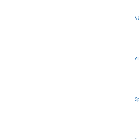
Vä
Al
Sp