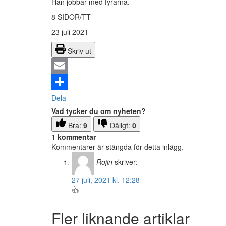
Han jobbar med fyrarna.
8 SIDOR/TT
23 juli 2021
Skriv ut
Email
Dela
Vad tycker du om nyheten?
Bra:
9
Dåligt:
0
1 kommentar
Kommentarer är stängda för detta inlägg.
Rojin
skriver:
27 juli, 2021 kl. 12:28
👍
Fler liknande artiklar