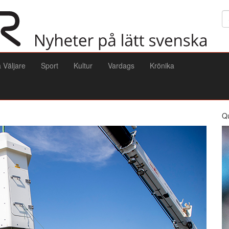
Sö
a Väljare
Sport
Kultur
Vardags
Krönika
Q