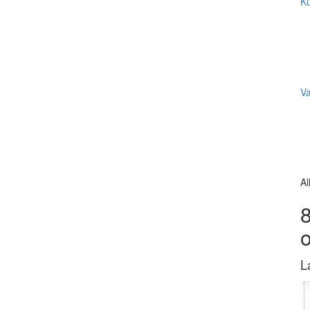
Ku
V
Al
8
L