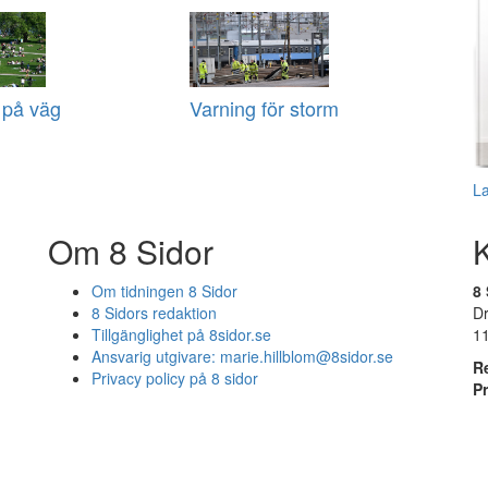
 på väg
Varning för storm
L
Om 8 Sidor
Om tidningen 8 Sidor
8 
8 Sidors redaktion
D
Tillgänglighet på 8sidor.se
1
Ansvarig utgivare:
marie.hillblom@8sidor.se
R
Privacy policy på 8 sidor
P