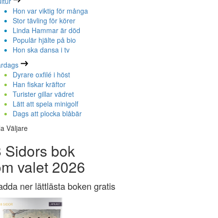
ltur
Hon var viktig för många
Stor tävling för körer
Linda Hammar är död
Populär hjälte på bio
Hon ska dansa i tv
ardags
Dyrare oxfilé i höst
Han fiskar kräftor
Turister gillar vädret
Lätt att spela minigolf
Dags att plocka blåbär
la Väljare
 Sidors bok
om valet 2026
adda ner lättlästa boken gratis