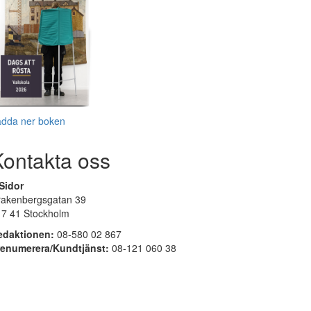
adda ner boken
Kontakta oss
Sidor
rakenbergsgatan 39
17 41 Stockholm
edaktionen:
08-580 02 867
renumerera/Kundtjänst:
08-121 060 38