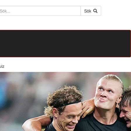
ktext
Sök
uiz