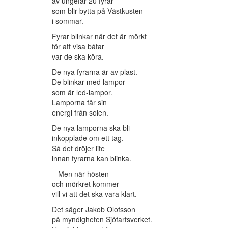
av ungefär 20 fyrar
som blir bytta på Västkusten
i sommar.
Fyrar blinkar när det är mörkt
för att visa båtar
var de ska köra.
De nya fyrarna är av plast.
De blinkar med lampor
som är led-lampor.
Lamporna får sin
energi från solen.
De nya lamporna ska bli
inkopplade om ett tag.
Så det dröjer lite
innan fyrarna kan blinka.
– Men när hösten
och mörkret kommer
vill vi att det ska vara klart.
Det säger Jakob Olofsson
på myndigheten Sjöfartsverket.