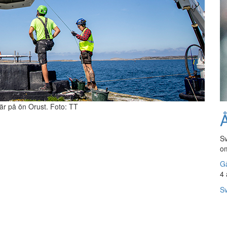
är på ön Orust. Foto: TT
Å
Sv
om
Gå
4 
Sv