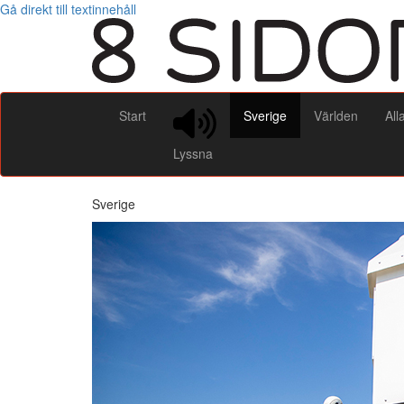
Gå direkt till textinnehåll
Start
Sverige
Världen
All
Lyssna
Sverige