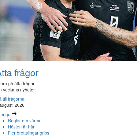
tta frågor
ara på åtta frågor
 veckans nyheter.
 till frågorna
augusti 2026
erige
Regler om värme
Hösten är här
Fler brottslingar grips