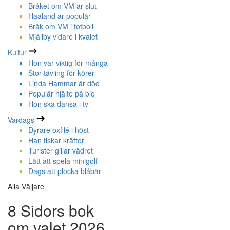
Bråket om VM är slut
Haaland är populär
Bråk om VM i fotboll
Mjällby vidare i kvalet
Kultur
Hon var viktig för många
Stor tävling för körer
Linda Hammar är död
Populär hjälte på bio
Hon ska dansa i tv
Vardags
Dyrare oxfilé i höst
Han fiskar kräftor
Turister gillar vädret
Lätt att spela minigolf
Dags att plocka blåbär
Alla Väljare
8 Sidors bok
om valet 2026