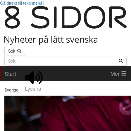
Gå direkt till textinnehåll
Sök
Söktext
Start
Mer
Lyssna
Sverige