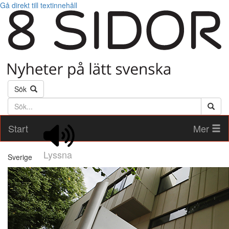
Gå direkt till textinnehåll
Sök
Söktext
Start
Mer
Lyssna
Sverige