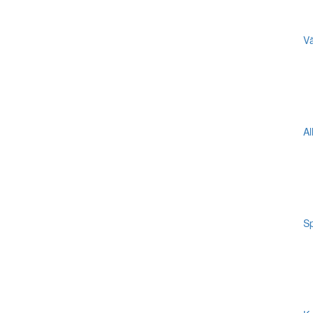
Vä
Al
Sp