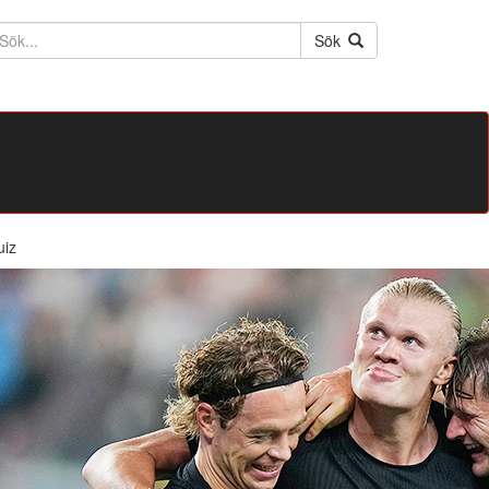
ktext
Sök
uiz