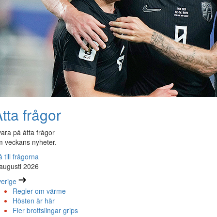
tta frågor
ara på åtta frågor
 veckans nyheter.
 till frågorna
augusti 2026
erige
Regler om värme
Hösten är här
Fler brottslingar grips