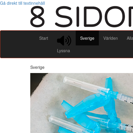
Gå direkt till textinnehåll
Start
Sverige
Världen
All
Lyssna
Sverige