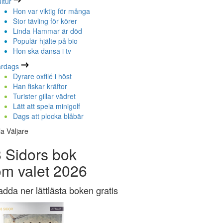
ltur
Hon var viktig för många
Stor tävling för körer
Linda Hammar är död
Populär hjälte på bio
Hon ska dansa i tv
ardags
Dyrare oxfilé i höst
Han fiskar kräftor
Turister gillar vädret
Lätt att spela minigolf
Dags att plocka blåbär
la Väljare
 Sidors bok
om valet 2026
adda ner lättlästa boken gratis