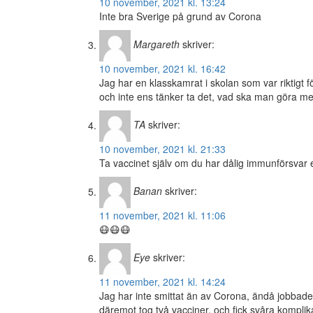
10 november, 2021 kl. 13:24
Inte bra Sverige på grund av Corona
Margareth
skriver:
10 november, 2021 kl. 16:42
Jag har en klasskamrat i skolan som var riktigt f
och inte ens tänker ta det, vad ska man göra m
TA
skriver:
10 november, 2021 kl. 21:33
Ta vaccinet själv om du har dålig immunförsvar e
Banan
skriver:
11 november, 2021 kl. 11:06
😷😷😷
Eye
skriver:
11 november, 2021 kl. 14:24
Jag har inte smittat än av Corona, ändå jobbade
däremot tog två vacciner, och fick svåra kompli