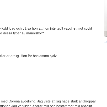
örkyld idag och då sa hon att hon inte tagit vaccinet mot covid
ed dessa typer av människor?
L
ller är orolig. Hon får bestämma själv
 med Corona avdelning, Jag viste att jag hade stark antikroppar
kationer. Jag verkligen ångrar mig och bestämmer mig absolut