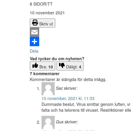
8 SIDOR/TT
10 november 2021
Skriv ut
Email
Dela
Vad tycker du om nyheten?
Bra:
10
Dåligt:
4
7 kommentarer
Kommentarer är stängda för detta inlägg.
Sac
skriver:
10 november, 2021 kl. 11:33
Dummaste beslut. Virus smittar genom luften, vi m
fatta och ha telorens till viruset. Restriktioner e
Gus
skriver: