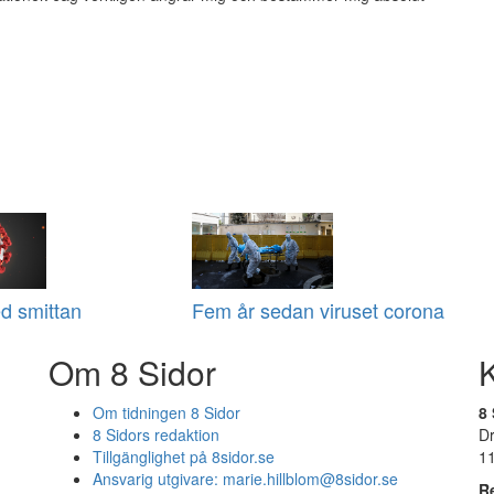
d smittan
Fem år sedan viruset corona
Om 8 Sidor
Om tidningen 8 Sidor
8 
8 Sidors redaktion
D
Tillgänglighet på 8sidor.se
1
Ansvarig utgivare:
marie.hillblom@8sidor.se
R