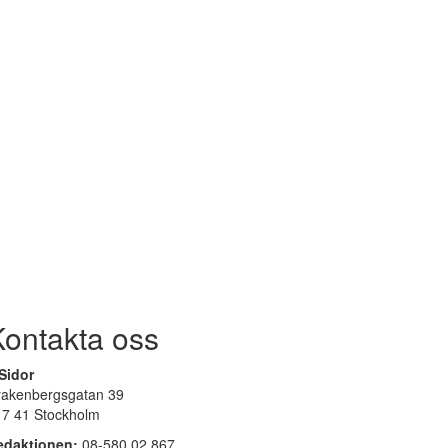
Kontakta oss
Sidor
rakenbergsgatan 39
17 41 Stockholm
edaktionen:
08-580 02 867