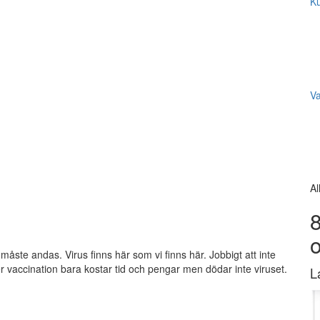
Ku
V
Al
8
åste andas. Virus finns här som vi finns här. Jobbigt att inte
ller vaccination bara kostar tid och pengar men dödar inte viruset.
L