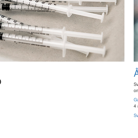
Å
ö
Sv
om
Gå
4 
Sv