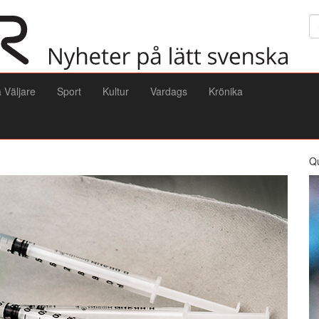
Sö
a Väljare
Sport
Kultur
Vardags
Krönika
Q