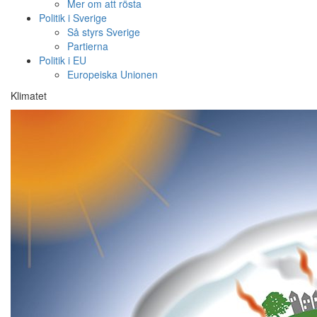
Mer om att rösta
Politik i Sverige
Så styrs Sverige
Partierna
Politik i EU
Europeiska Unionen
Klimatet