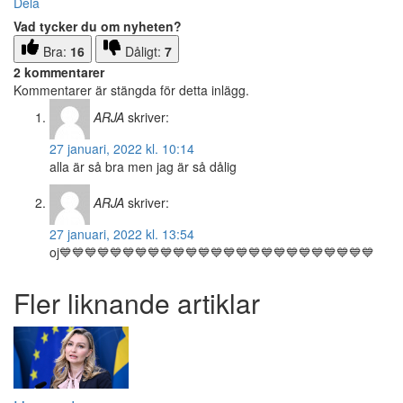
Dela
Vad tycker du om nyheten?
Bra:
16
Dåligt:
7
2 kommentarer
Kommentarer är stängda för detta inlägg.
ARJA
skriver:
27 januari, 2022 kl. 10:14
alla är så bra men jag är så dålig
ARJA
skriver:
27 januari, 2022 kl. 13:54
oj💙💙💙💙💙💙💙💙💙💙💙💙💙💙💙💙💙💙💙💙💙💙💙💙💙
Fler liknande artiklar