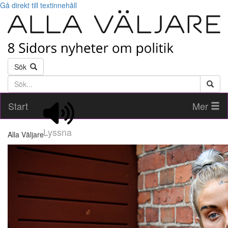
Gå direkt till textinnehåll
Sök
Söktext
Start
Mer
Lyssna
Alla Väljare