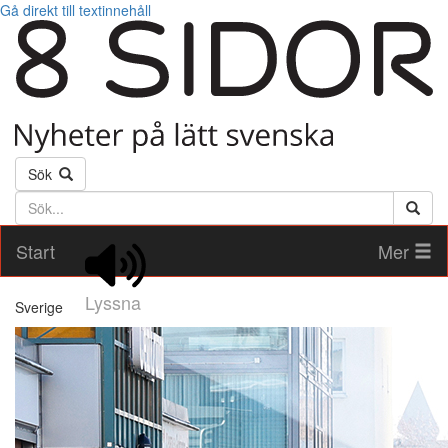
Gå direkt till textinnehåll
Sök
Söktext
Start
Mer
Lyssna
Sverige