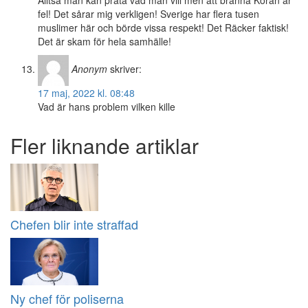
Alltså man kan prata vad man vill men att bränna Koran är
fel! Det sårar mig verkligen! Sverige har flera tusen
muslimer här och börde vissa respekt! Det Räcker faktisk!
Det är skam för hela samhälle!
Anonym
skriver:
17 maj, 2022 kl. 08:48
Vad är hans problem vilken kille
Fler liknande artiklar
Chefen blir inte straffad
Ny chef för poliserna