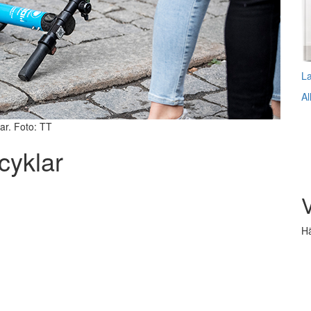
L
Al
ar. Foto: TT
cyklar
V
Hä