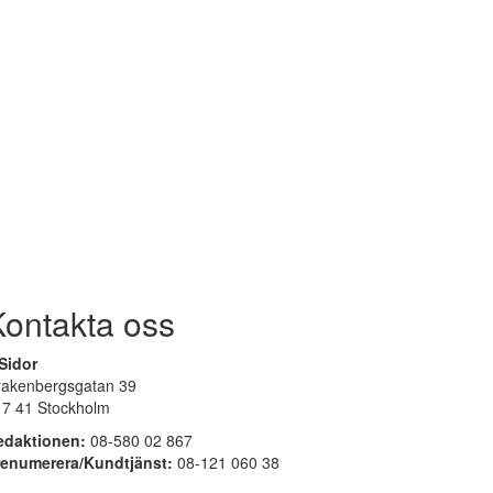
Kontakta oss
Sidor
rakenbergsgatan 39
17 41 Stockholm
edaktionen:
08-580 02 867
renumerera/Kundtjänst:
08-121 060 38