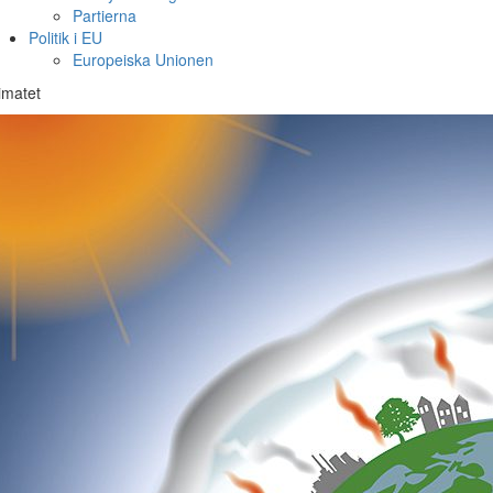
Partierna
Politik i EU
Europeiska Unionen
imatet