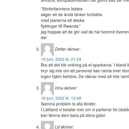
”Storbritanniens ledare
säger att de ändå tänker fortsätta
med planerna att skicka
flyktingar till Rwanda.”
jag hoppas att de gör vad de har kommit överens
det
Dotter
skriver:
15 juni, 2022 kl. 21:24
Bra att det blir ordning på el-sparkarna. I blan
bryr sig inte om att personer kan ramla över dom
ingen hjälm behövs. De räknar med att inte ramla. 
Irina
skriver:
16 juni, 2022 kl. 13:49
Samma problem is alla länder.
I Lättland vi betalar mer om vi parkerar fel (dubbe
kan lämna dem bara på stora gator.
Ld
skriver: