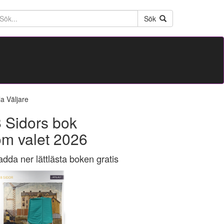
ktext
Sök
la Väljare
 Sidors bok
om valet 2026
adda ner lättlästa boken gratis