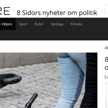
Sö
a Väljare
Sport
Kultur
Vardags
Krönika
Al
8
L