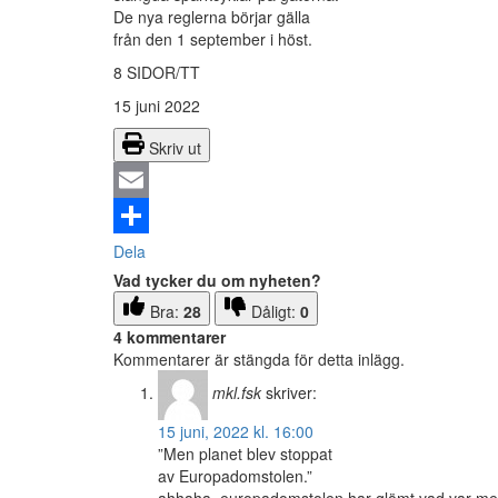
De nya reglerna börjar gälla
från den 1 september i höst.
8 SIDOR/TT
15 juni 2022
Skriv ut
Email
Dela
Vad tycker du om nyheten?
Bra:
28
Dåligt:
0
4 kommentarer
Kommentarer är stängda för detta inlägg.
mkl.fsk
skriver:
15 juni, 2022 kl. 16:00
”Men planet blev stoppat
av Europadomstolen.”
ahhaha, europadomstolen har glömt vad var meni