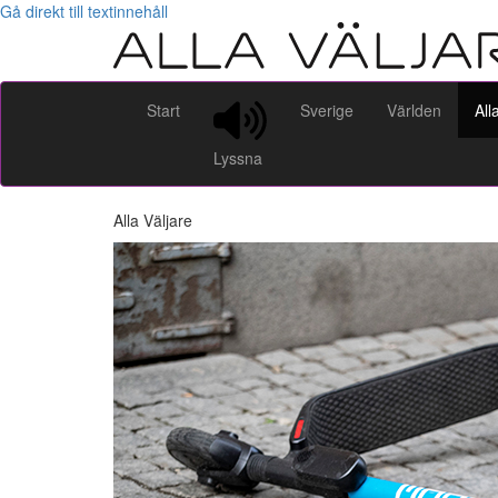
Gå direkt till textinnehåll
Start
Sverige
Världen
All
Lyssna
Alla Väljare