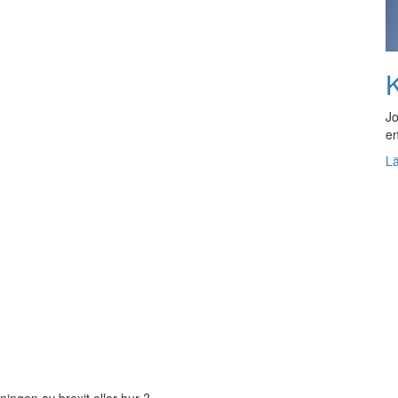
K
Jo
en
L
ngen av brexit eller hur ?