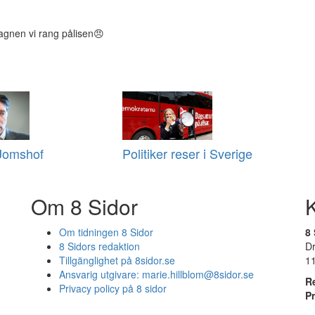
 vagnen vi rang pålisen😠
 Jomshof
Politiker reser i Sverige
Om 8 Sidor
Om tidningen 8 Sidor
8 
8 Sidors redaktion
D
Tillgänglighet på 8sidor.se
1
Ansvarig utgivare:
marie.hillblom@8sidor.se
R
Privacy policy på 8 sidor
P