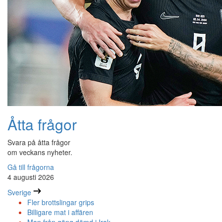
Åtta frågor
Svara på åtta frågor
om veckans nyheter.
Gå till frågorna
4 augusti 2026
Sverige
Fler brottslingar grips
Billigare mat i affären