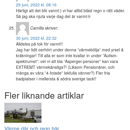
29 juni, 2022 kl. 08:16
Härligt att det blir varmt:) vi har alltid blåst regn o rått väder.
Så jag ska njuta varje dag det är varmt🌞
Camilla
skriver:
30 juni, 2022 kl. 22:32
Alldeles på tok för varmt!!
Jag har lidit oerhört under denna ”värmebölja” med yrsel &
kräkningar! Till alla er som inte kvallar in under ”Autism-
spektrumet”: vet ni att bla ”Asperger-personer” kan vara
EXTREMT värmekänsliga?! (Liksom Pensionärer, och
många av våra ”4-fotade” lekfulla vänner?) Fler fria
badplatser i mellersta & södra sverige tack!!
Fler liknande artiklar
Värme där och regn här