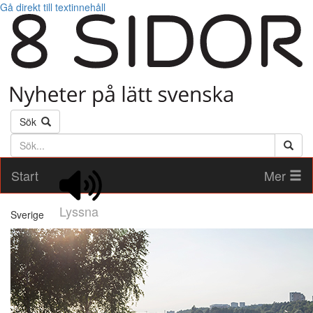
Gå direkt till textinnehåll
Sök
Söktext
Start
Mer
Lyssna
Sverige