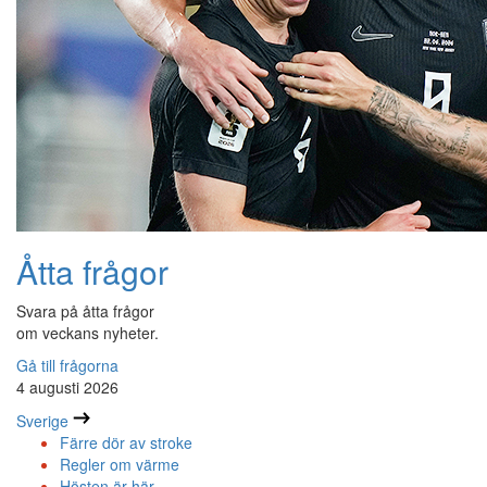
Åtta frågor
Svara på åtta frågor
om veckans nyheter.
Gå till frågorna
4 augusti 2026
Sverige
Färre dör av stroke
Regler om värme
Hösten är här