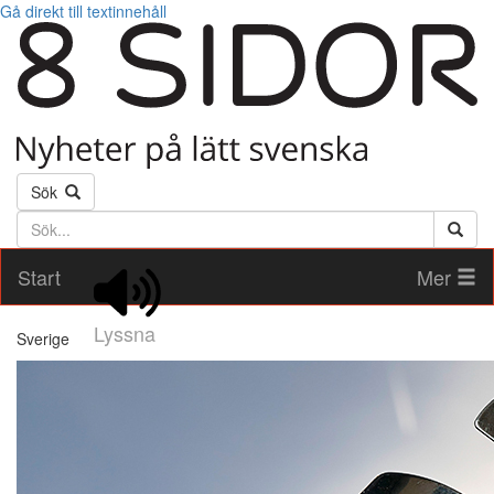
Gå direkt till textinnehåll
Sök
Söktext
Start
Mer
Lyssna
Sverige