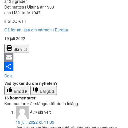
är 38 grader.
Det mättes i Ultuna år 1933
och i Målilla år 1947.
8 SIDOR/TT
Gå för att läsa om värmen i Europa
19 juli 2022
Skriv ut
Email
Dela
Vad tycker du om nyheten?
Bra:
29
Dåligt:
2
16 kommentarer
Kommentarer är stängda för detta inlägg.
Å m
skriver:
19 juli, 2022 kl. 11:39
Jag tycker om lite varmare då bli jätte bra på sommaren