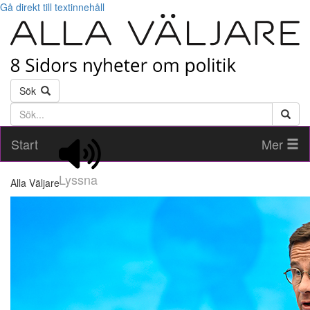
Gå direkt till textinnehåll
Sök
Söktext
Start
Mer
Lyssna
Alla Väljare