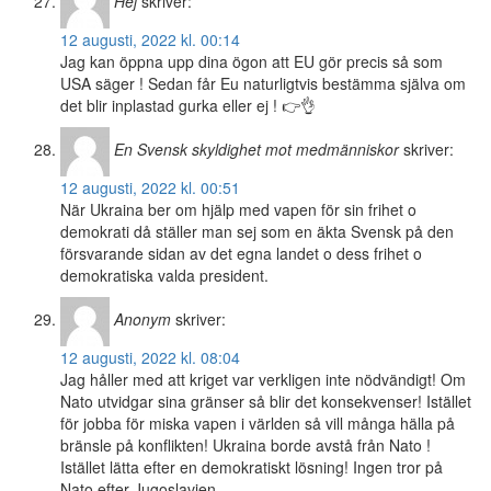
Hej
skriver:
12 augusti, 2022 kl. 00:14
Jag kan öppna upp dina ögon att EU gör precis så som
USA säger ! Sedan får Eu naturligtvis bestämma själva om
det blir inplastad gurka eller ej ! 👉👌
En Svensk skyldighet mot medmänniskor
skriver:
12 augusti, 2022 kl. 00:51
När Ukraina ber om hjälp med vapen för sin frihet o
demokrati då ställer man sej som en äkta Svensk på den
försvarande sidan av det egna landet o dess frihet o
demokratiska valda president.
Anonym
skriver:
12 augusti, 2022 kl. 08:04
Jag håller med att kriget var verkligen inte nödvändigt! Om
Nato utvidgar sina gränser så blir det konsekvenser! Istället
för jobba för miska vapen i världen så vill många hälla på
bränsle på konflikten! Ukraina borde avstå från Nato !
Istället lätta efter en demokratiskt lösning! Ingen tror på
Nato efter Jugoslavien