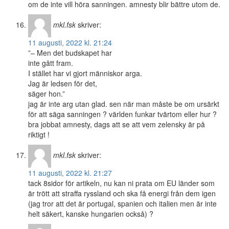
om de inte vill höra sanningen. amnesty blir bättre utom de.
mkl.fsk
skriver:
11 augusti, 2022 kl. 21:24
”– Men det budskapet har
inte gått fram.
I stället har vi gjort människor arga.
Jag är ledsen för det,
säger hon.”
jag är inte arg utan glad. sen när man måste be om ursärkt
för att säga sanningen ? världen funkar tvärtom eller hur ?
bra jobbat amnesty, dags att se att vem zelensky är på
riktigt !
mkl.fsk
skriver:
11 augusti, 2022 kl. 21:27
tack 8sidor för artikeln, nu kan ni prata om EU länder som
är trött att straffa ryssland och ska få energi från dem igen
(jag tror att det är portugal, spanien och italien men är inte
helt säkert, kanske hungarien också) ?