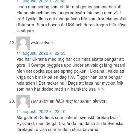
11 augusti, 2022 kl. 22:42
innan man spring som ett får mot gemensamma beslut!
Ekonomin och behov fungerar tyvärr inte som man vill !
tror! Tydligt finns det många även här som tror ekonomisk
diktatorer! Stora boven är USA och deras trogna hjärnlösa
ja sägare
Erik
skriver:
11 augusti, 2022 kl. 22:53
Vad har Ukraina med mig här och mina skatta pengar att
göra !!! Sverige byggdes upp under ett väldigt lång resan!!
Men det docka spelare spring pojken i Ukraina , valde att
kriga och blir rik på en dag ! Nu Tigger han bara pengar
hela tiden ! Det räcker nu ! Dags att fatta hur mycket folk
som han har dödad med sin härskare usa 🇺🇸
Har svårt att hålla mej för skratt.
skriver:
11 augusti, 2022 kl. 23:10
Margarinet De finns snart inte ett svenskt företag kvar i
Ryssland, men de går bra ändå, nu då så är de Svenska
företagen o Usa som är dom stora bovarna.