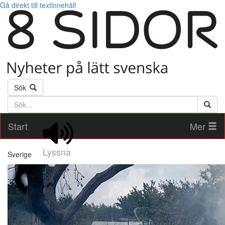
Gå direkt till textinnehåll
Sök
Söktext
Start
Mer
Lyssna
Sverige