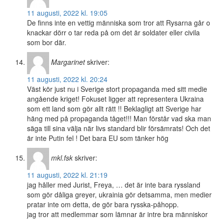
11 augusti, 2022 kl. 19:05
De finns inte en vettig människa som tror att Rysarna går o
knackar dörr o tar reda på om det är soldater eller civila
som bor där.
Margarinet
skriver:
11 augusti, 2022 kl. 20:24
Väst kör just nu i Sverige stort propaganda med sitt medie
angående kriget! Fokuset ligger att representera Ukraina
som ett land som gör allt rätt !! Beklagligt att Sverige har
häng med på propaganda tåget!!! Man förstår vad ska man
säga till sina välja när livs standard blir försämrats! Och det
är inte Putin fel ! Det bara EU som tänker hög
mkl.fsk
skriver:
11 augusti, 2022 kl. 21:19
jag håller med Jurist, Freya, … det är inte bara ryssland
som gör dåliga greyer, ukrainia gör detsamma, men medier
pratar inte om detta, de gör bara rysska-påhopp.
jag tror att medlemmar som lämnar är intre bra människor