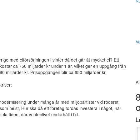
Ku
V
e med elförsörjningen i vinter då det går åt mycket el? Ett
 kostar ca 750 miljarder kr under 1 år, vilket ger en uppgång från
0 miljarder kr. Prisuppgången blir ca 650 miljarder kr.
Al
kriver:
8
 modernisering under många år med miljöpartister vid roderet,
m helst, Hur ska då ett företag tordas investera i något, när
ela tiden, därav uteblivet underhåll i tid.
L