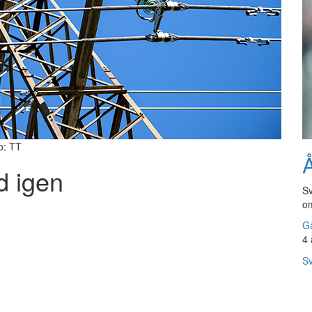
o: TT
Å
rd igen
Sv
om
Gå
4 
Sv