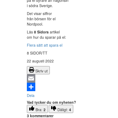
på el dyrare än någonsin
i södra Sverige.
Det visar siffror
från börsen för el
Nordpool.
Läs
8 Sidors
artikel
om hur du sparar på el:
Flera sätt att spara el
8 SIDOR/TT
22 augusti 2022
Skriv ut
Email
Dela
Vad tycker du om nyheten?
Bra:
2
Dåligt:
4
3 kommentarer