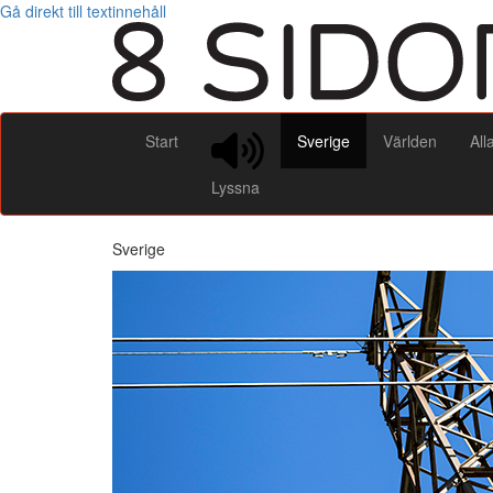
Gå direkt till textinnehåll
Start
Sverige
Världen
All
Lyssna
Sverige