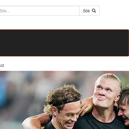
ktext
Sök
uiz