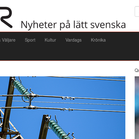
Sö
a Väljare
Sport
Kultur
Vardags
Krönika
Q