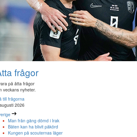
tta frågor
ara på åtta frågor
 veckans nyheter.
 till frågorna
augusti 2026
erige
Man från gäng dömd i Irak
Båten kan ha blivit påkörd
Kungen på scouternas läger