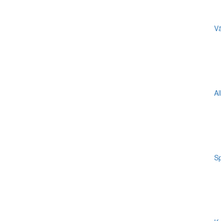
Vä
Al
Sp