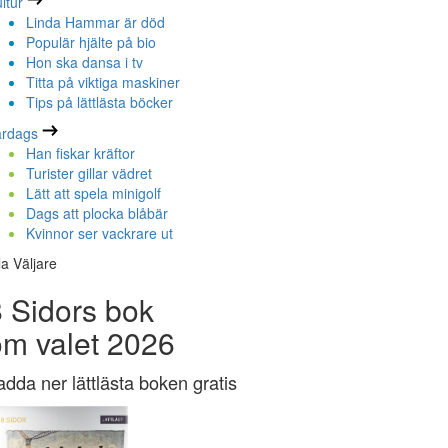
ltur
Linda Hammar är död
Populär hjälte på bio
Hon ska dansa i tv
Titta på viktiga maskiner
Tips på lättlästa böcker
ardags
Han fiskar kräftor
Turister gillar vädret
Lätt att spela minigolf
Dags att plocka blåbär
Kvinnor ser vackrare ut
la Väljare
 Sidors bok
om valet 2026
adda ner lättlästa boken gratis