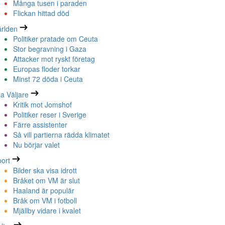
Många tusen i paraden
Flickan hittad död
rlden
Politiker pratade om Ceuta
Stor begravning i Gaza
Attacker mot ryskt företag
Europas floder torkar
Minst 72 döda i Ceuta
la Väljare
Kritik mot Jomshof
Politiker reser i Sverige
Färre assistenter
Så vill partierna rädda klimatet
Nu börjar valet
ort
Bilder ska visa idrott
Bråket om VM är slut
Haaland är populär
Bråk om VM i fotboll
Mjällby vidare i kvalet