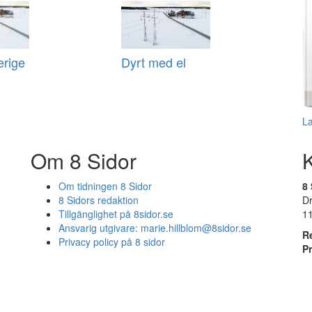
erige
Dyrt med el
L
Om 8 Sidor
Om tidningen 8 Sidor
8 
8 Sidors redaktion
D
Tillgänglighet på 8sidor.se
1
Ansvarig utgivare:
marie.hillblom@8sidor.se
R
Privacy policy på 8 sidor
P