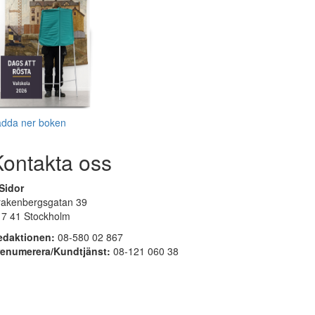
adda ner boken
Kontakta oss
Sidor
rakenbergsgatan 39
17 41 Stockholm
edaktionen:
08-580 02 867
renumerera/Kundtjänst:
08-121 060 38