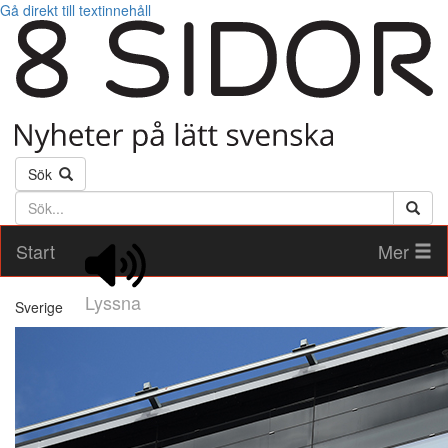
Gå direkt till textinnehåll
Sök
Söktext
Start
Mer
Lyssna
Sverige