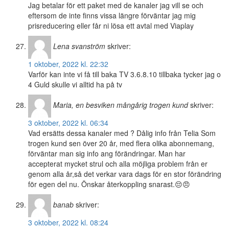
Jag betalar för ett paket med de kanaler jag vill se och
eftersom de inte finns vissa längre förväntar jag mig
prisreducering eller får ni lösa ett avtal med Viaplay
Lena svanström
skriver:
1 oktober, 2022 kl. 22:32
Varför kan inte vi få till baka TV 3.6.8.10 tillbaka tycker jag o
4 Guld skulle vi alltid ha på tv
Maria, en besviken mångårig trogen kund
skriver:
3 oktober, 2022 kl. 06:34
Vad ersätts dessa kanaler med ? Dålig info från Telia Som
trogen kund sen över 20 år, med flera olika abonnemang,
förväntar man sig info ang förändringar. Man har
accepterat mycket strul och alla möjliga problem från er
genom alla år,så det verkar vara dags för en stor förändring
för egen del nu. Önskar återkoppling snarast.😔😠
banab
skriver:
3 oktober, 2022 kl. 08:24