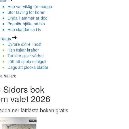
ltur
Hon var viktig för många
Stor tävling för körer
Linda Hammar är död
Populär hjälte på bio
Hon ska dansa i tv
ardags
Dyrare oxfilé i höst
Han fiskar kräftor
Turister gillar vädret
Lätt att spela minigolf
Dags att plocka blåbär
la Väljare
 Sidors bok
om valet 2026
adda ner lättlästa boken gratis