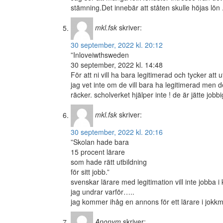
stämning.Det innebär att ståten skulle höjas lön 
mkl.fsk
skriver:
30 september, 2022 kl. 20:12
”Inloveiwthsweden
30 september, 2022 kl. 14:48
För att ni vill ha bara legitimerad och tycker att 
jag vet inte om de vill bara ha legitimerad men de
räcker. scholverket hjälper inte ! de är jätte jobbi
mkl.fsk
skriver:
30 september, 2022 kl. 20:16
”Skolan hade bara
15 procent lärare
som hade rätt utbildning
för sitt jobb.”
svenskar lärare med legitimation vill inte jobba i 
jag undrar varför…..
jag kommer ihåg en annons för ett lärare i jok
Anonym
skriver: