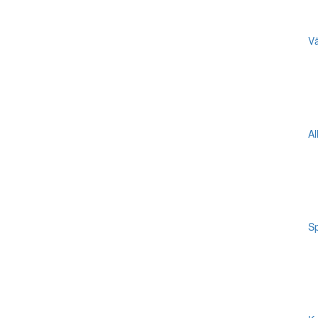
Vä
Al
Sp