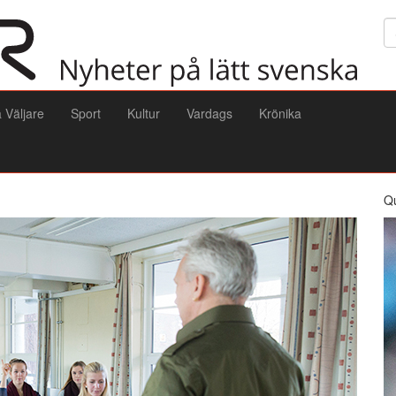
Sö
a Väljare
Sport
Kultur
Vardags
Krönika
Q