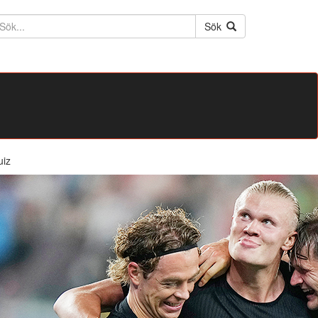
ktext
Sök
uiz