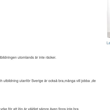
L
 utbildningen utomlands är inte räcker.
h utbildning utanför Sverige är också bra,många vill jobba ,de
 yrke för att lön är väldigt sämre även finns inte bra