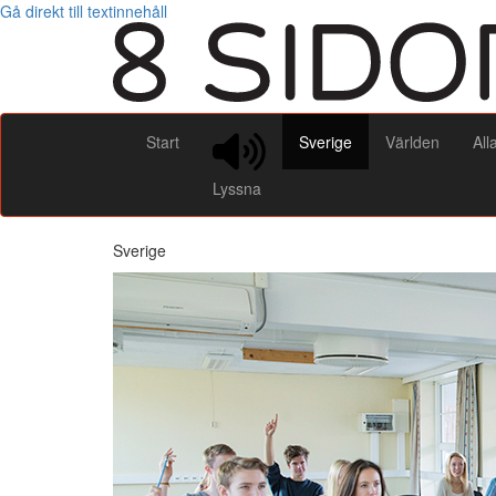
Gå direkt till textinnehåll
Start
Sverige
Världen
All
Lyssna
Sverige