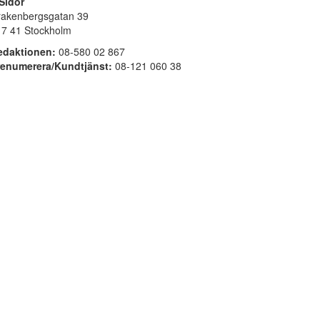
Sidor
rakenbergsgatan 39
17 41 Stockholm
edaktionen:
08-580 02 867
renumerera/Kundtjänst:
08-121 060 38