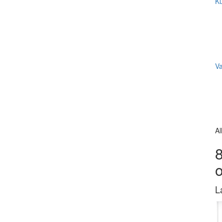
Ku
V
Al
8
L