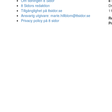
Om tidningen 8 Sidor
8 
8 Sidors redaktion
D
Tillgänglighet på 8sidor.se
1
Ansvarig utgivare:
marie.hillblom@8sidor.se
R
Privacy policy på 8 sidor
P