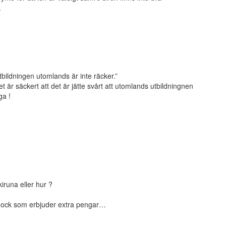
.
utbildningen utomlands är inte räcker.”
t är säckert att det är jätte svårt att utomlands utbildningnen
ga !
kiruna eller hur ?
kmock som erbjuder extra pengar…