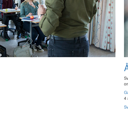
Å
Sv
om
Gå
4 
Sv