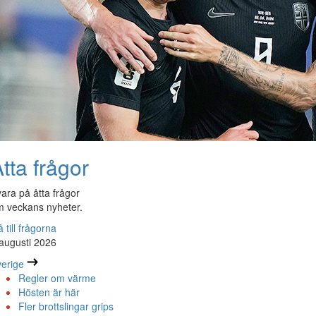
tta frågor
ara på åtta frågor
 veckans nyheter.
 till frågorna
augusti 2026
erige
Regler om värme
Hösten är här
Fler brottslingar grips