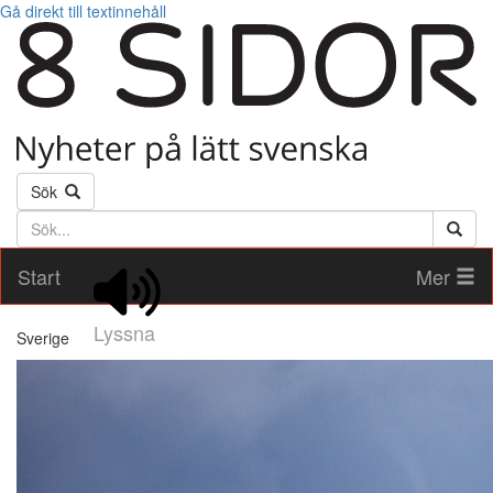
Gå direkt till textinnehåll
Sök
Söktext
Start
Mer
Lyssna
Sverige