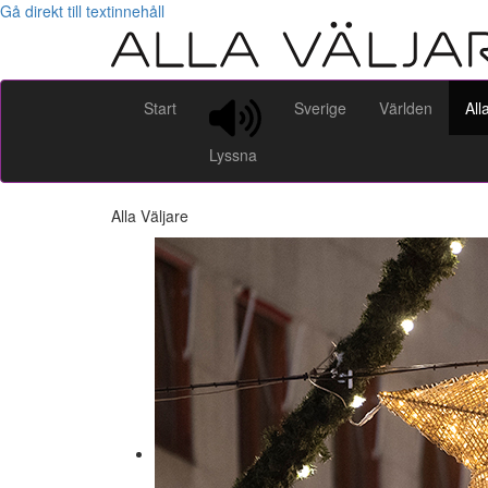
Gå direkt till textinnehåll
Start
Sverige
Världen
All
Lyssna
Alla Väljare