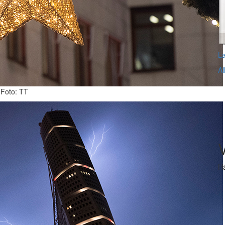
L
Al
. Foto: TT
V
Hä