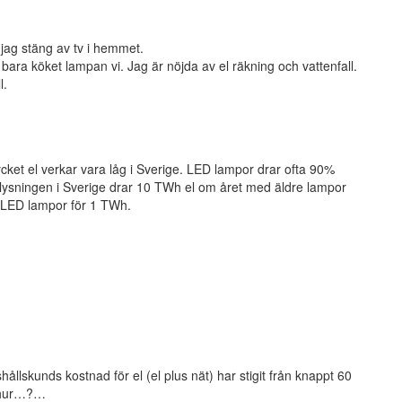
 jag stäng av tv i hemmet.
ara köket lampan vi. Jag är nöjda av el räkning och vattenfall.
l.
cket el verkar vara låg i Sverige. LED lampor drar ofta 90%
lysningen i Sverige drar 10 TWh el om året med äldre lampor
 LED lampor för 1 TWh.
llskunds kostnad för el (el plus nät) har stigit från knappt 60
r hur…?…