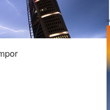
Kl
mpor