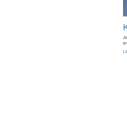
K
Jo
en
L