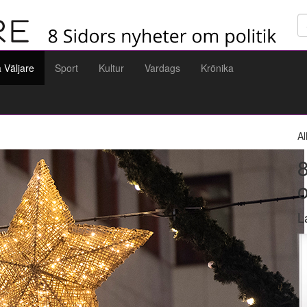
Sö
a Väljare
Sport
Kultur
Vardags
Krönika
Al
8
L