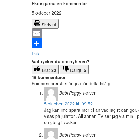
Skriv gärna en kommentar.
5 oktober 2022
Skriv ut
Email
Dela
Vad tycker du om nyheten?
Bra:
22
Dåligt:
5
16 kommentarer
Kommentarer är stängda för detta inlägg.
Bebi Peggy
skriver:
5 oktober, 2022 kl. 09:52
Jag kan inte spara mer el än vad jag redan gör. 
visas på julafton. All annan TV ser jag via min
en gång i veckan.
Bebi Peggy
skriver: