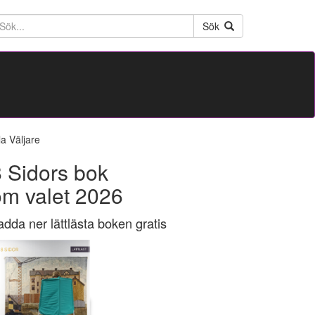
ktext
Sök
la Väljare
 Sidors bok
om valet 2026
adda ner lättlästa boken gratis