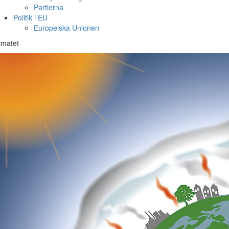
Partierna
Politik i EU
Europeiska Unionen
imatet