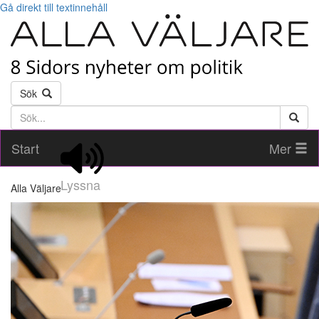
Gå direkt till textinnehåll
Sök
Söktext
Start
Mer
Lyssna
Alla Väljare