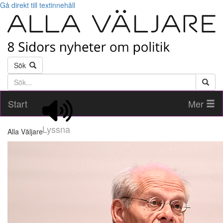
Gå direkt till textinnehåll
Sök
Söktext
Start
Mer
Lyssna
Alla Väljare