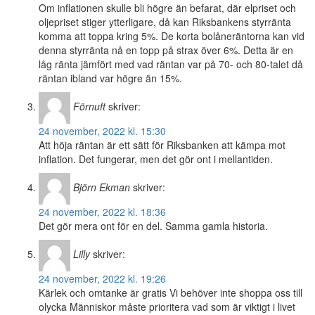
Om inflationen skulle bli högre än befarat, där elpriset och
oljepriset stiger ytterligare, då kan Riksbankens styrränta
komma att toppa kring 5%. De korta bolåneräntorna kan vid
denna styrränta nå en topp på strax över 6%. Detta är en
låg ränta jämfört med vad räntan var på 70- och 80-talet då
räntan ibland var högre än 15%.
Förnuft
skriver:
24 november, 2022 kl. 15:30
Att höja räntan är ett sätt för Riksbanken att kämpa mot
inflation. Det fungerar, men det gör ont i mellantiden.
Björn Ekman
skriver:
24 november, 2022 kl. 18:36
Det gör mera ont för en del. Samma gamla historia.
Lilly
skriver:
24 november, 2022 kl. 19:26
Kärlek och omtanke är gratis Vi behöver inte shoppa oss till
olycka Människor måste prioritera vad som är viktigt i livet