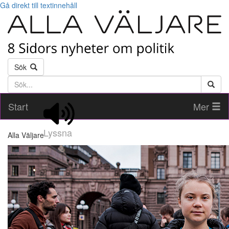
Gå direkt till textinnehåll
Sök
Söktext
Start
Mer
Lyssna
Alla Väljare