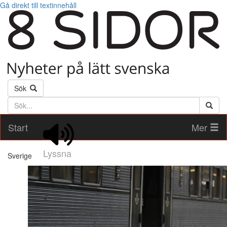
Gå direkt till textinnehåll
Sök
Söktext
Start
Mer
Lyssna
Sverige