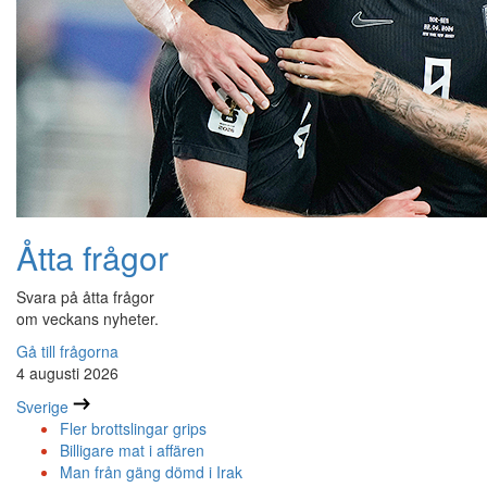
Åtta frågor
Svara på åtta frågor
om veckans nyheter.
Gå till frågorna
4 augusti 2026
Sverige
Fler brottslingar grips
Billigare mat i affären
Man från gäng dömd i Irak