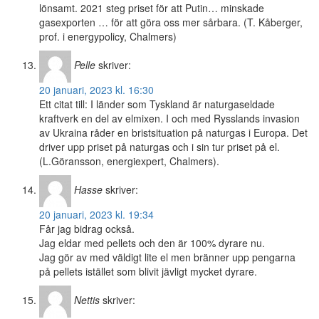
lönsamt. 2021 steg priset för att Putin… minskade
gasexporten … för att göra oss mer sårbara. (T. Kåberger,
prof. i energypolicy, Chalmers)
Pelle
skriver:
20 januari, 2023 kl. 16:30
Ett citat till: I länder som Tyskland är naturgaseldade
kraftverk en del av elmixen. I och med Rysslands invasion
av Ukraina råder en bristsituation på naturgas i Europa. Det
driver upp priset på naturgas och i sin tur priset på el.
(L.Göransson, energiexpert, Chalmers).
Hasse
skriver:
20 januari, 2023 kl. 19:34
Får jag bidrag också.
Jag eldar med pellets och den är 100% dyrare nu.
Jag gör av med väldigt lite el men bränner upp pengarna
på pellets istället som blivit jävligt mycket dyrare.
Nettis
skriver: