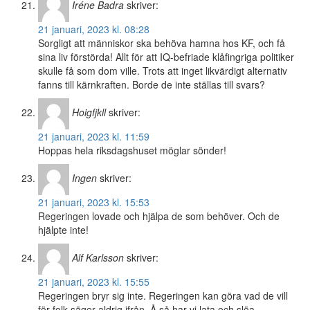
Iréne Badra
skriver:
21 januari, 2023 kl. 08:28
Sorgligt att människor ska behöva hamna hos KF, och få
sina liv förstörda! Allt för att IQ-befriade klåfingriga politiker
skulle få som dom ville. Trots att inget likvärdigt alternativ
fanns till kärnkraften. Borde de inte ställas till svars?
Hoigfjkll
skriver:
21 januari, 2023 kl. 11:59
Hoppas hela riksdagshuset möglar sönder!
Ingen
skriver:
21 januari, 2023 kl. 15:53
Regeringen lovade och hjälpa de som behöver. Och de
hjälpte inte!
Alf Karlsson
skriver:
21 januari, 2023 kl. 15:55
Regeringen bryr sig inte. Regeringen kan göra vad de vill
för folk säger aldrig ifrån. Å så har vi lata och slöa