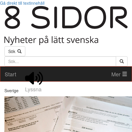
Gå direkt till textinnehåll
Sök
Söktext
Start
Mer
Lyssna
Sverige