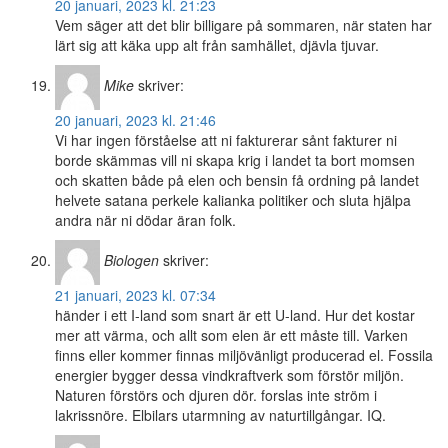
20 januari, 2023 kl. 21:23
Vem säger att det blir billigare på sommaren, när staten har
lärt sig att käka upp alt från samhället, djävla tjuvar.
Mike
skriver:
20 januari, 2023 kl. 21:46
Vi har ingen förståelse att ni fakturerar sånt fakturer ni
borde skämmas vill ni skapa krig i landet ta bort momsen
och skatten både på elen och bensin få ordning på landet
helvete satana perkele kalianka politiker och sluta hjälpa
andra när ni dödar äran folk.
Biologen
skriver:
21 januari, 2023 kl. 07:34
händer i ett I-land som snart är ett U-land. Hur det kostar
mer att värma, och allt som elen är ett måste till. Varken
finns eller kommer finnas miljövänligt producerad el. Fossila
energier bygger dessa vindkraftverk som förstör miljön.
Naturen förstörs och djuren dör. forslas inte ström i
lakrissnöre. Elbilars utarmning av naturtillgångar. IQ.