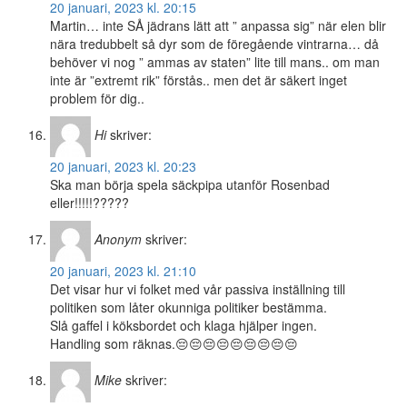
20 januari, 2023 kl. 20:15
Martin… inte SÅ jädrans lätt att ” anpassa sig” när elen blir
nära tredubbelt så dyr som de föregående vintrarna… då
behöver vi nog ” ammas av staten” lite till mans.. om man
inte är ”extremt rik” förstås.. men det är säkert inget
problem för dig..
Hi
skriver:
20 januari, 2023 kl. 20:23
Ska man börja spela säckpipa utanför Rosenbad
eller!!!!!?????
Anonym
skriver:
20 januari, 2023 kl. 21:10
Det visar hur vi folket med vår passiva inställning till
politiken som låter okunniga politiker bestämma.
Slå gaffel i köksbordet och klaga hjälper ingen.
Handling som räknas.😔😔😔😔😔😔😔😔😔
Mike
skriver: