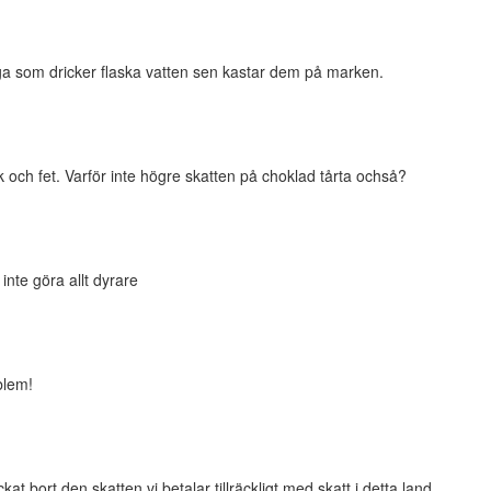
nga som dricker flaska vatten sen kastar dem på marken.
ock och fet. Varför inte högre skatten på choklad tårta ochså?
 inte göra allt dyrare
blem!
 bort den skatten.vi betalar tillräckligt med skatt i detta land.