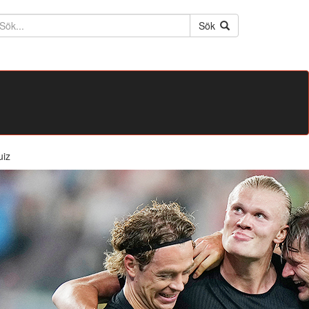
ktext
Sök
uiz