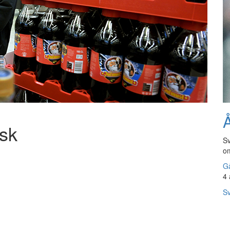
Å
äsk
Sv
om
Gå
4 
Sv