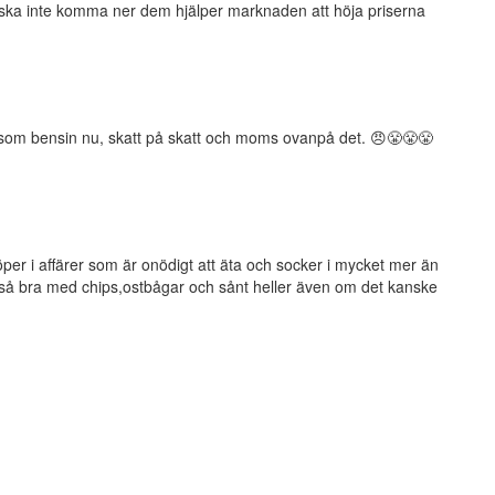
na ska inte komma ner dem hjälper marknaden att höja priserna
li som bensin nu, skatt på skatt och moms ovanpå det. 😠😤😤😤
per i affärer som är onödigt att äta och socker i mycket mer än
ra så bra med chips,ostbågar och sånt heller även om det kanske