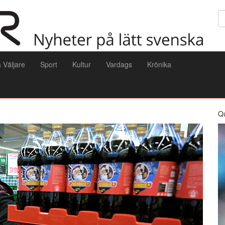
Sö
a Väljare
Sport
Kultur
Vardags
Krönika
Q