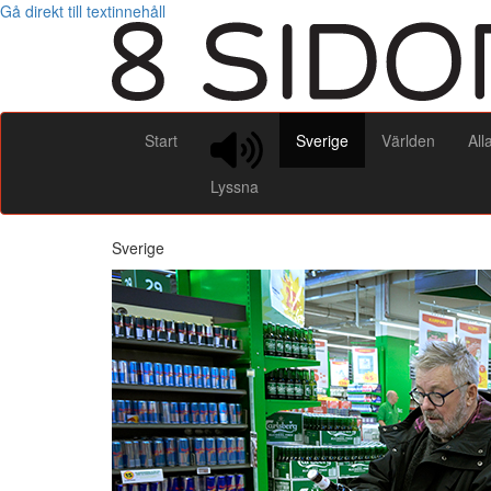
Gå direkt till textinnehåll
Start
Sverige
Världen
All
Lyssna
Sverige