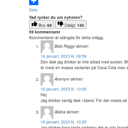
Email
Dela
Vad tycker du om nyheten?
Bra:
69
Dåligt:
140
59 kommentarer
Kommentarer är stängda för detta inlägg.
Bebi Peggy
skriver:
16 januari, 2023 kl. 09:56
Den läsk jag dricker är inte sötad med socker. Me
är mest en massa varianter på Coca-Cola man s
Anonym
skriver:
16 januari, 2023 kl. 10:05
Hej
Jag dricker vanlig läsk i bland. För det mesta så 
Alisha
skriver:
16 januari, 2023 kl. 10:25
Jag dricker bara fanta rasberry det är min favori