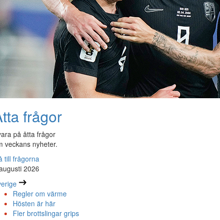
tta frågor
ara på åtta frågor
 veckans nyheter.
 till frågorna
augusti 2026
erige
Regler om värme
Hösten är här
Fler brottslingar grips