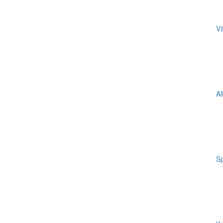
Vä
Al
Sp