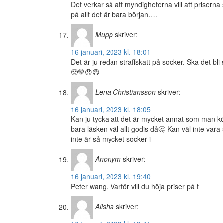
Det verkar så att myndigheterna vill att priser
på allt det är bara början….
Mupp
skriver:
16 januari, 2023 kl. 18:01
Det är ju redan straffskatt på socker. Ska det b
😤💚😠😠
Lena Christiansson
skriver:
16 januari, 2023 kl. 18:05
Kan ju tycka att det är mycket annat som man kö
bara läsken väl allt godis då🤔 Kan väl inte va
inte är så mycket socker i
Anonym
skriver:
16 januari, 2023 kl. 19:40
Peter wang, Varför vill du höja priser på t
Alisha
skriver: