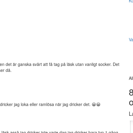
Ku
V
n det är ganska svårt att få tag på läsk utan vanligt socker. Det
er då.
Al
8
dricker jag loka eller ramlösa när jag dricker det. 😀😀
L
t läsk asså jag dricker inte varje dag jag dricker bara typ 1 gång