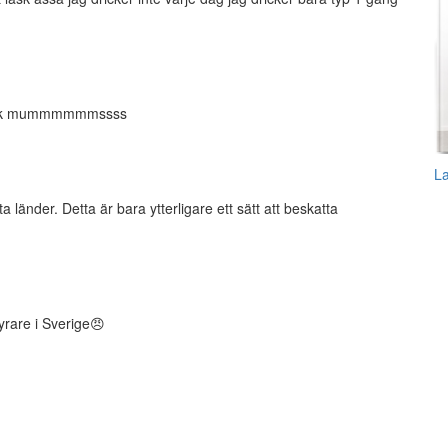
ar läsk mummmmmmssss
L
 länder. Detta är bara ytterligare ett sätt att beskatta
dyrare i Sverige😠