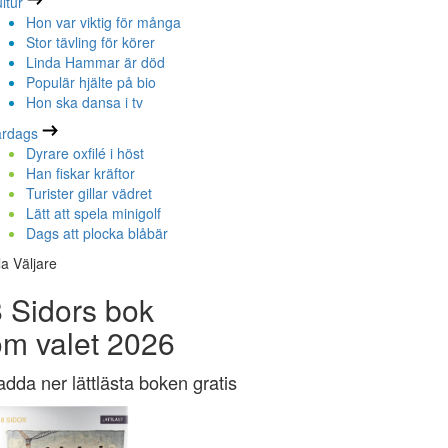
ltur
Hon var viktig för många
Stor tävling för körer
Linda Hammar är död
Populär hjälte på bio
Hon ska dansa i tv
ardags
Dyrare oxfilé i höst
Han fiskar kräftor
Turister gillar vädret
Lätt att spela minigolf
Dags att plocka blåbär
la Väljare
 Sidors bok
om valet 2026
adda ner lättlästa boken gratis