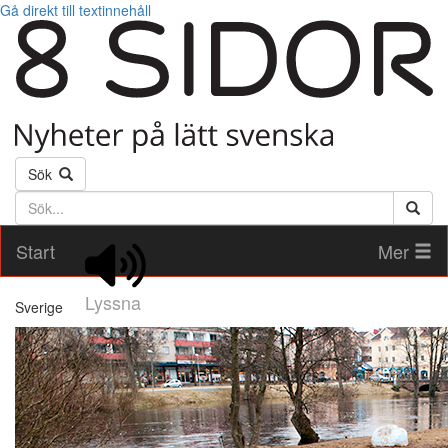
Gå direkt till textinnehåll
Sök
Söktext
Start
Mer
Lyssna
Sverige