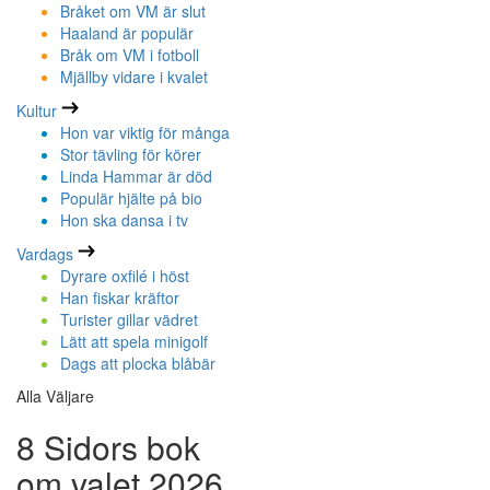
Bråket om VM är slut
Haaland är populär
Bråk om VM i fotboll
Mjällby vidare i kvalet
Kultur
Hon var viktig för många
Stor tävling för körer
Linda Hammar är död
Populär hjälte på bio
Hon ska dansa i tv
Vardags
Dyrare oxfilé i höst
Han fiskar kräftor
Turister gillar vädret
Lätt att spela minigolf
Dags att plocka blåbär
Alla Väljare
8 Sidors bok
om valet 2026