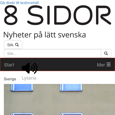
Gå direkt till textinnehåll
Sök
Söktext
Start
Mer
Lyssna
Sverige