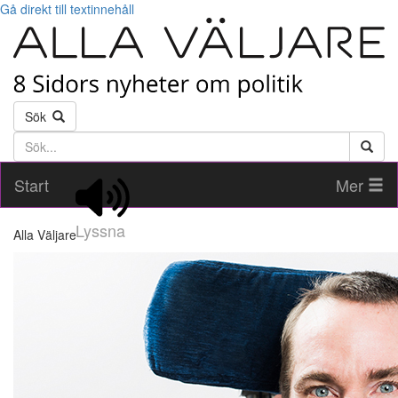
Gå direkt till textinnehåll
Sök
Söktext
Start
Mer
Lyssna
Alla Väljare