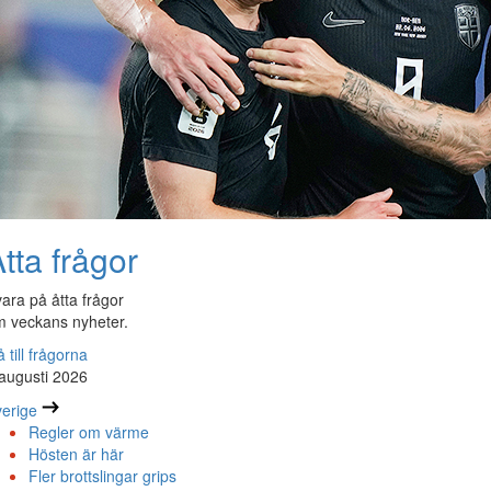
tta frågor
ara på åtta frågor
 veckans nyheter.
 till frågorna
augusti 2026
erige
Regler om värme
Hösten är här
Fler brottslingar grips