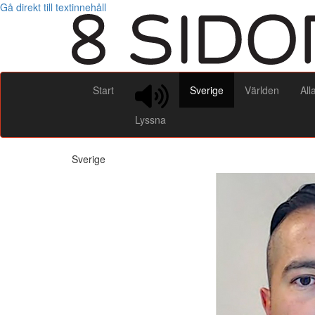
Gå direkt till textinnehåll
Start
Sverige
Världen
All
Lyssna
Sverige