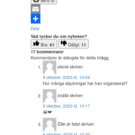
Skriv ut
Email
Dela
Vad tycker du om nyheten?
Bra:
61
Dåligt:
11
17 kommentarer
Kommentarer är stängda för detta inlägg.
stenis
skriver:
9 oktober, 2023 kl. 10:04
Hur många skjutningar har han organiserat?
snälla
skriver:
9 oktober, 2023 kl. 10:17
😭💔
Ellie är bäst
skriver:
9 oktober, 2023 kl. 10:20