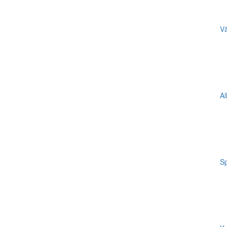
Vä
Al
Sp