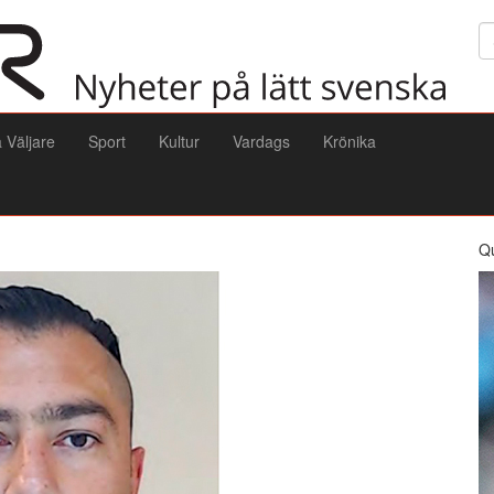
Sö
a Väljare
Sport
Kultur
Vardags
Krönika
Q