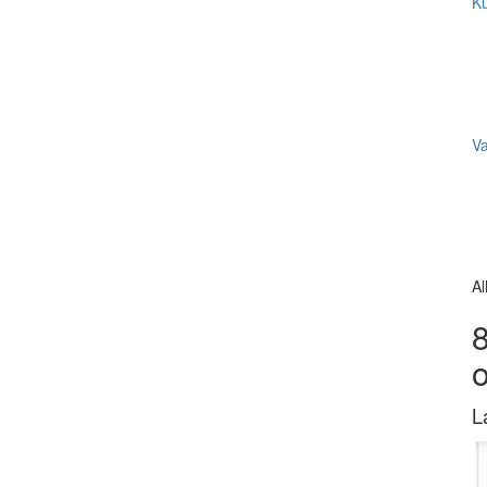
Ku
V
Al
8
L