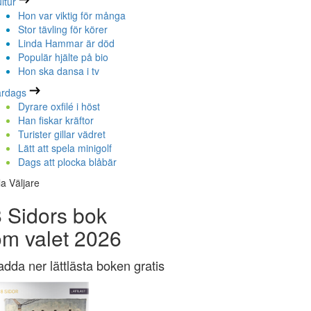
ltur
Hon var viktig för många
Stor tävling för körer
Linda Hammar är död
Populär hjälte på bio
Hon ska dansa i tv
ardags
Dyrare oxfilé i höst
Han fiskar kräftor
Turister gillar vädret
Lätt att spela minigolf
Dags att plocka blåbär
la Väljare
 Sidors bok
om valet 2026
adda ner lättlästa boken gratis