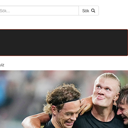
ktext
Sök
uiz