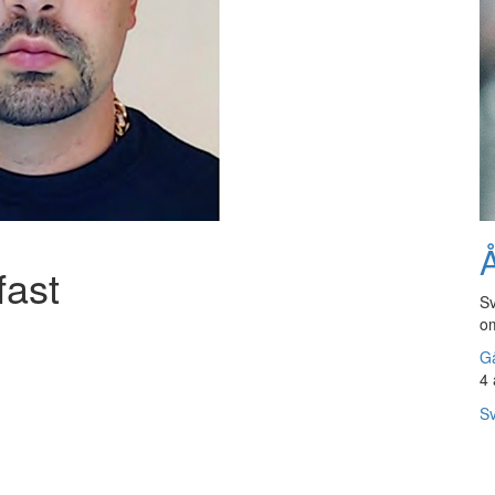
Å
fast
Sv
om
Gå
4 
Sv