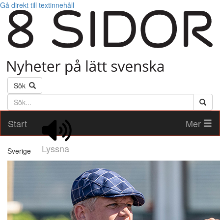
Gå direkt till textinnehåll
Sök
Söktext
Start
Mer
Lyssna
Sverige