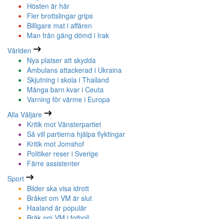
Hösten är här
Fler brottslingar grips
Billigare mat i affären
Man från gäng dömd i Irak
Världen
Nya platser att skydda
Ambulans attackerad i Ukraina
Skjutning i skola i Thailand
Många barn kvar i Ceuta
Varning för värme i Europa
Alla Väljare
Kritik mot Vänsterpartiet
Så vill partierna hjälpa flyktingar
Kritik mot Jomshof
Politiker reser i Sverige
Färre assistenter
Sport
Bilder ska visa idrott
Bråket om VM är slut
Haaland är populär
Bråk om VM i fotboll