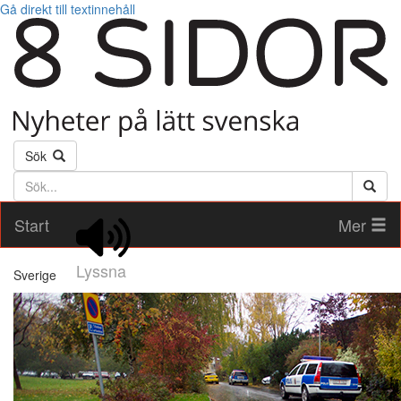
Gå direkt till textinnehåll
Sök
Söktext
Start
Mer
Lyssna
Sverige