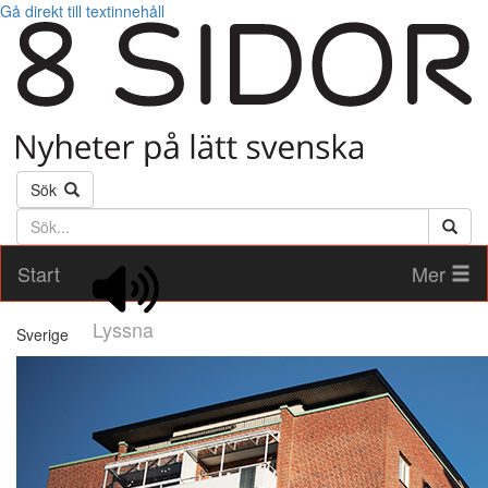
Gå direkt till textinnehåll
Sök
Söktext
Start
Mer
Lyssna
Sverige