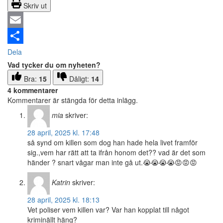
Skriv ut
Email
Dela
Vad tycker du om nyheten?
Bra:
15
Dåligt:
14
4 kommentarer
Kommentarer är stängda för detta inlägg.
mia
skriver:
28 april, 2025 kl. 17:48
så synd om killen som dog han hade hela livet framför
sig.,vem har rätt att ta ifrån honom det?? vad är det som
händer ? snart vågar man inte gå ut.😭😭😭😭😡😡😡
Katrin
skriver:
28 april, 2025 kl. 18:13
Vet poliser vem killen var? Var han kopplat till något
kriminällt häng?