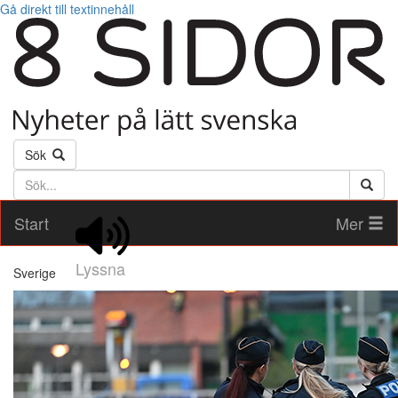
Gå direkt till textinnehåll
Sök
Söktext
Start
Mer
Lyssna
Sverige