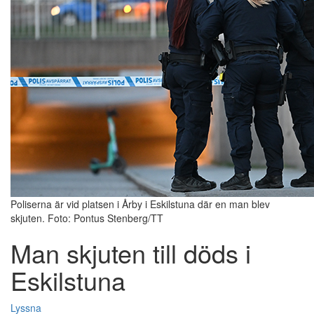
Poliserna är vid platsen i Årby i Eskilstuna där en man blev
skjuten. Foto: Pontus Stenberg/TT
Man skjuten till döds i
Eskilstuna
Lyssna