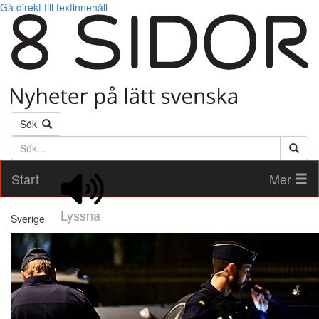
Gå direkt till textinnehåll
Sök
Söktext
Start
Mer
Lyssna
Sverige