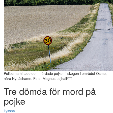
Poliserna hittade den mördade pojken i skogen i området Ösmo,
nära Nynäshamn. Foto: Magnus Lejhall/TT
Tre dömda för mord på
pojke
Lyssna