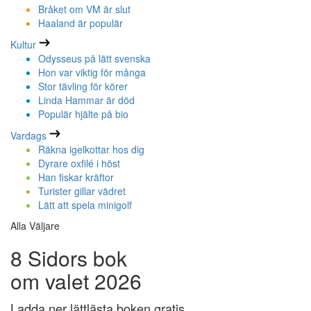
Bråket om VM är slut
Haaland är populär
Kultur
Odysseus på lätt svenska
Hon var viktig för många
Stor tävling för körer
Linda Hammar är död
Populär hjälte på bio
Vardags
Räkna igelkottar hos dig
Dyrare oxfilé i höst
Han fiskar kräftor
Turister gillar vädret
Lätt att spela minigolf
Alla Väljare
8 Sidors bok
om valet 2026
Ladda ner lättlästa boken gratis