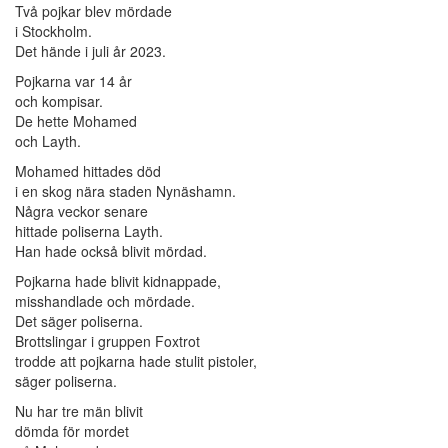
Två pojkar blev mördade
i Stockholm.
Det hände i juli år 2023.
Pojkarna var 14 år
och kompisar.
De hette Mohamed
och Layth.
Mohamed hittades död
i en skog nära staden Nynäshamn.
Några veckor senare
hittade poliserna Layth.
Han hade också blivit mördad.
Pojkarna hade blivit kidnappade,
misshandlade och mördade.
Det säger poliserna.
Brottslingar i gruppen Foxtrot
trodde att pojkarna hade stulit pistoler,
säger poliserna.
Nu har tre män blivit
dömda för mordet