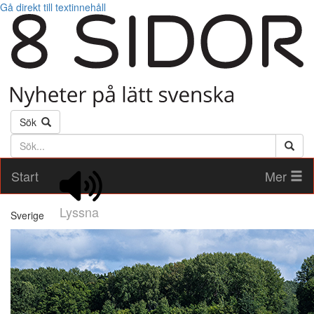
Gå direkt till textinnehåll
Sök
Söktext
Start
Mer
Lyssna
Sverige