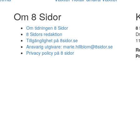
Om 8 Sidor
Om tidningen 8 Sidor
8 
8 Sidors redaktion
D
Tillgänglighet på 8sidor.se
1
Ansvarig utgivare:
marie.hillblom@8sidor.se
R
Privacy policy på 8 sidor
P