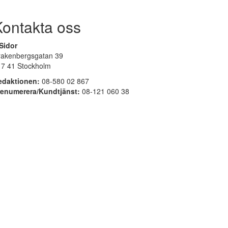
Kontakta oss
Sidor
rakenbergsgatan 39
17 41 Stockholm
edaktionen:
08-580 02 867
renumerera/Kundtjänst:
08-121 060 38