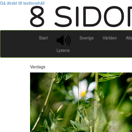
Gå direkt till textinnehåll
Start
Sverige
Världen
All
Lyssna
Vardags