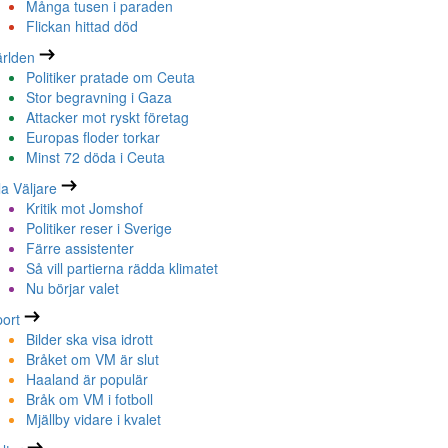
Många tusen i paraden
Flickan hittad död
rlden
Politiker pratade om Ceuta
Stor begravning i Gaza
Attacker mot ryskt företag
Europas floder torkar
Minst 72 döda i Ceuta
la Väljare
Kritik mot Jomshof
Politiker reser i Sverige
Färre assistenter
Så vill partierna rädda klimatet
Nu börjar valet
ort
Bilder ska visa idrott
Bråket om VM är slut
Haaland är populär
Bråk om VM i fotboll
Mjällby vidare i kvalet