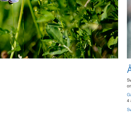
Å
Sv
om
Gå
4 
Sv