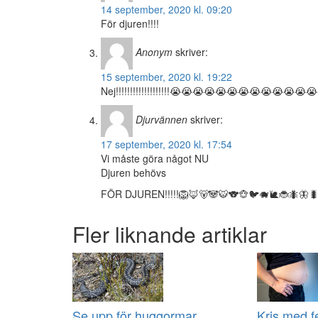
14 september, 2020 kl. 09:20
För djuren!!!!
Anonym
skriver:
15 september, 2020 kl. 19:22
Nej!!!!!!!!!!!!!!!!!!!😭😭😭😭😭😭😭😭😭😭😭
Djurvännen
skriver:
17 september, 2020 kl. 17:54
Vi måste göra något NU
Djuren behövs
FÖR DJUREN!!!!!🦁🦊🐻🐼🐯🐨🐵🐦🐗🐌🐞🐜🦋🐛
Fler liknande artiklar
Se upp för huggormar
Kris med 