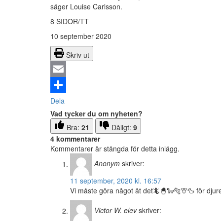
säger Louise Carlsson.
8 SIDOR/TT
10 september 2020
Skriv ut
Email
Dela
Vad tycker du om nyheten?
Bra:
21
Dåligt:
9
4 kommentarer
Kommentarer är stängda för detta inlägg.
Anonym
skriver:
11 september, 2020 kl. 16:57
Vi måste göra något åt det🦎🐣🐑🐅🦒🦆 för djur
Victor W. elev
skriver: