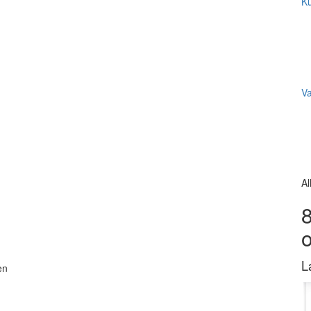
Ku
V
Al
8
L
en