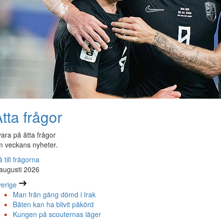
tta frågor
ara på åtta frågor
 veckans nyheter.
 till frågorna
augusti 2026
erige
Man från gäng dömd i Irak
Båten kan ha blivit påkörd
Kungen på scouternas läger