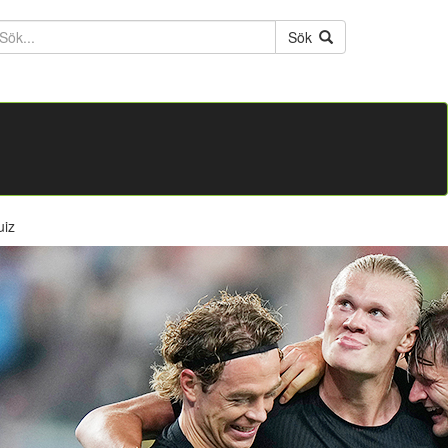
ktext
Sök
uiz