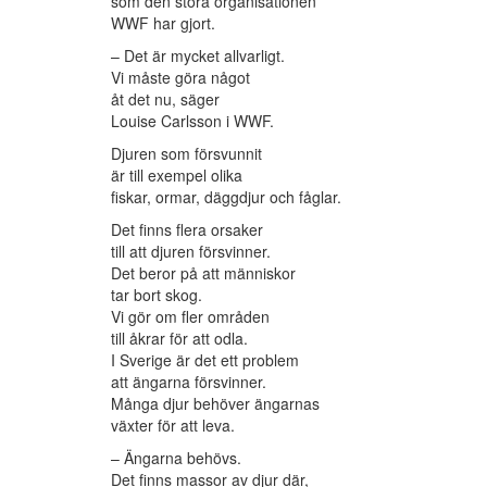
som den stora organisationen
WWF har gjort.
– Det är mycket allvarligt.
Vi måste göra något
åt det nu, säger
Louise Carlsson i WWF.
Djuren som försvunnit
är till exempel olika
fiskar, ormar, däggdjur och fåglar.
Det finns flera orsaker
till att djuren försvinner.
Det beror på att människor
tar bort skog.
Vi gör om fler områden
till åkrar för att odla.
I Sverige är det ett problem
att ängarna försvinner.
Många djur behöver ängarnas
växter för att leva.
– Ängarna behövs.
Det finns massor av djur där,