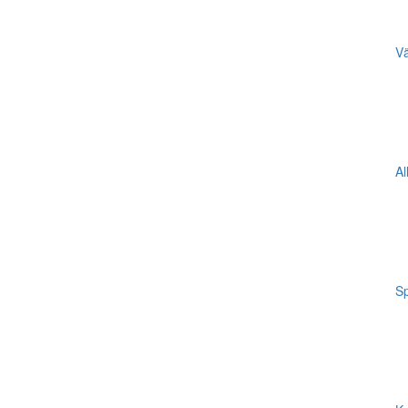
Vä
Al
Sp