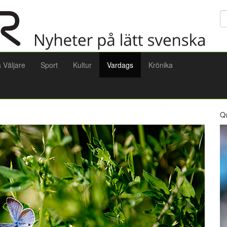
Sö
a Väljare
Sport
Kultur
Vardags
Krönika
Q