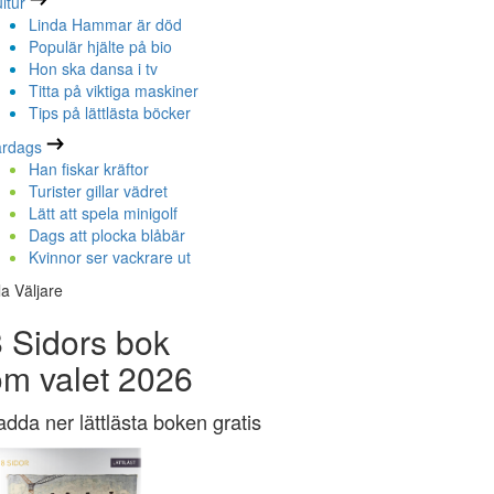
ltur
Linda Hammar är död
Populär hjälte på bio
Hon ska dansa i tv
Titta på viktiga maskiner
Tips på lättlästa böcker
ardags
Han fiskar kräftor
Turister gillar vädret
Lätt att spela minigolf
Dags att plocka blåbär
Kvinnor ser vackrare ut
la Väljare
 Sidors bok
om valet 2026
adda ner lättlästa boken gratis