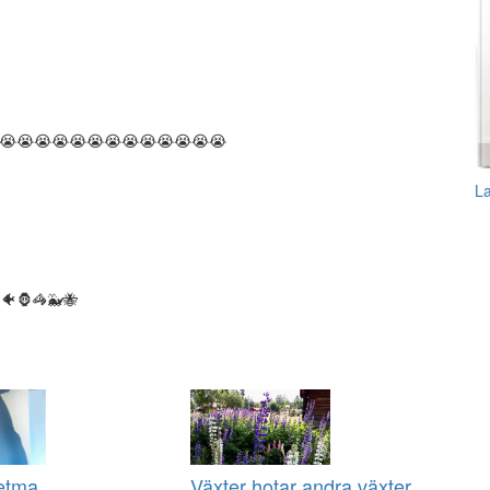
😭😭😭😭😭😭😭😭😭😭😭😭😭😭😭
L
🐠🦍🦓🐳🐝
fetma
Växter hotar andra växter