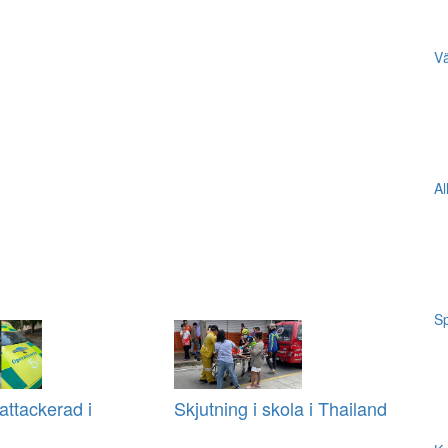
Vä
Al
Sp
ttackerad i
Skjutning i skola i Thailand