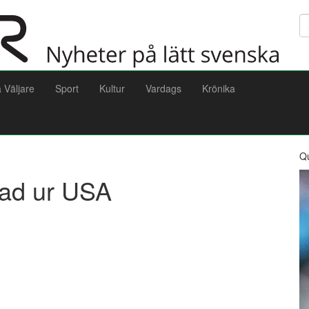
Sö
a Väljare
Sport
Kultur
Vardags
Krönika
Q
sad ur USA