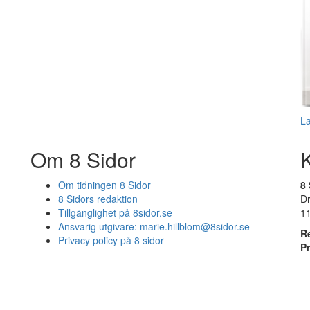
L
Om 8 Sidor
Om tidningen 8 Sidor
8 
8 Sidors redaktion
D
Tillgänglighet på 8sidor.se
1
Ansvarig utgivare:
marie.hillblom@8sidor.se
R
Privacy policy på 8 sidor
P