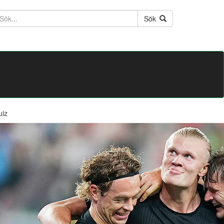
ktext
Sök
uiz