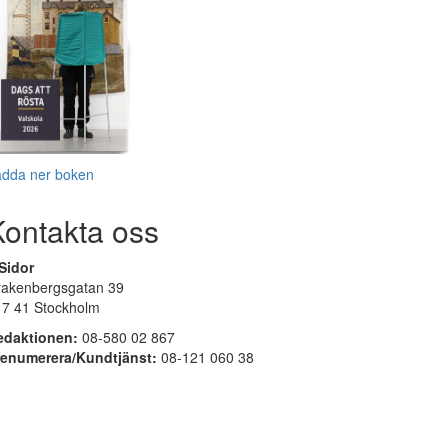
adda ner boken
Kontakta oss
Sidor
rakenbergsgatan 39
17 41 Stockholm
edaktionen:
08-580 02 867
renumerera/Kundtjänst:
08-121 060 38