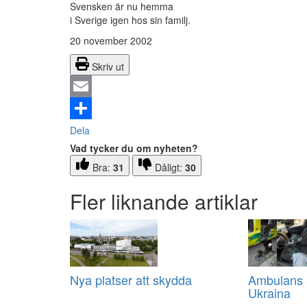
Svensken är nu hemma
i Sverige igen hos sin familj.
20 november 2002
Skriv ut
Email
Dela
Vad tycker du om nyheten?
Bra:
31
Dåligt:
30
Fler liknande artiklar
Nya platser att skydda
Ambulans a
Ukraina