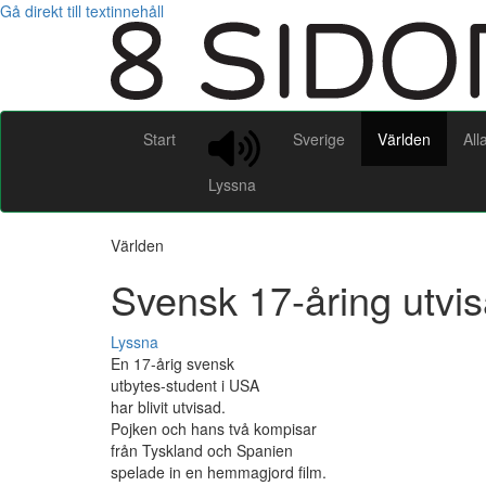
Gå direkt till textinnehåll
Start
Sverige
Världen
All
Lyssna
Världen
Svensk 17-åring utvi
Lyssna
En 17-årig svensk
utbytes-student i USA
har blivit utvisad.
Pojken och hans två kompisar
från Tyskland och Spanien
spelade in en hemmagjord film.