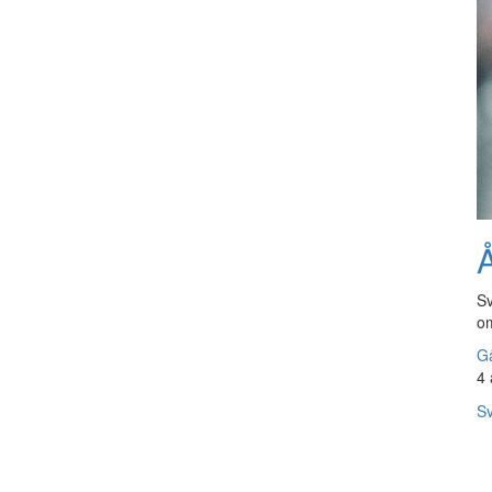
Å
Sv
om
Gå
4 
Sv