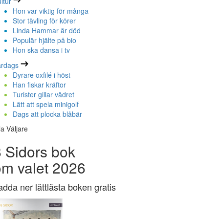
ltur
Hon var viktig för många
Stor tävling för körer
Linda Hammar är död
Populär hjälte på bio
Hon ska dansa i tv
ardags
Dyrare oxfilé i höst
Han fiskar kräftor
Turister gillar vädret
Lätt att spela minigolf
Dags att plocka blåbär
la Väljare
 Sidors bok
om valet 2026
adda ner lättlästa boken gratis