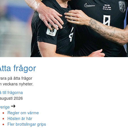
tta frågor
ara på åtta frågor
 veckans nyheter.
 till frågorna
augusti 2026
erige
Regler om värme
Hösten är här
Fler brottslingar grips