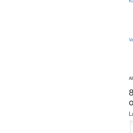
Ku
V
Al
8
L