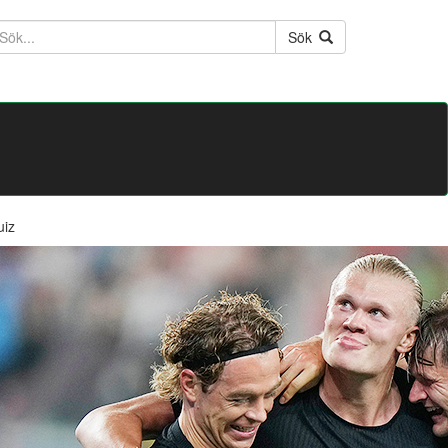
ktext
Sök
uiz