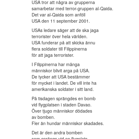
USA tror att några av grupperna
samarbetar med terror-gruppen al-Qaida.
Det var al-Qaida som anföll
USA den 11 september 2001.
USAs ledare säger att de ska jaga
terrorister över hela världen.
USA funderar på att skicka ännu
flera soldater till Filippinerna
för att jaga terrorister.
I Filippinerna har många
människor blivit arga på USA.
De tycker att USA bestämmer
för mycket i landet. De vill inte ha
amerikanska soldater i sitt land.
På tisdagen sprängdes en bomb
vid flygplatsen i staden Davao.
Över tjugo människor dödades
av bomben.
Fler än hundar människor skadades.
Det är den andra bomben
som sprängs vid en flygplats