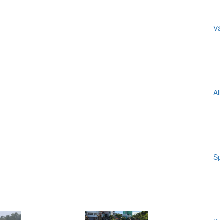
Vä
Al
Sp