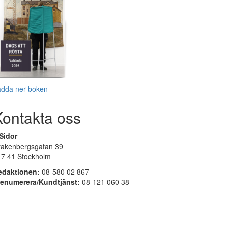
adda ner boken
Kontakta oss
Sidor
rakenbergsgatan 39
17 41 Stockholm
edaktionen:
08-580 02 867
renumerera/Kundtjänst:
08-121 060 38