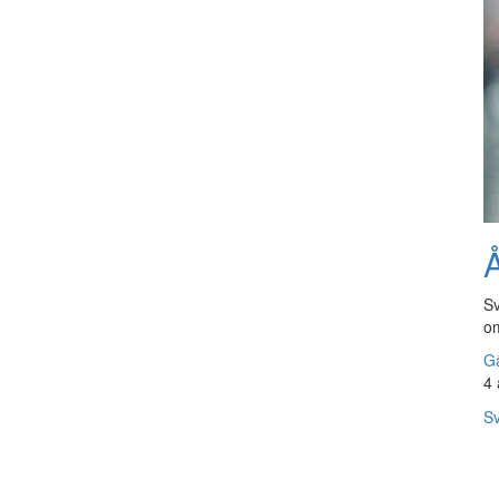
Å
Sv
om
Gå
4 
Sv