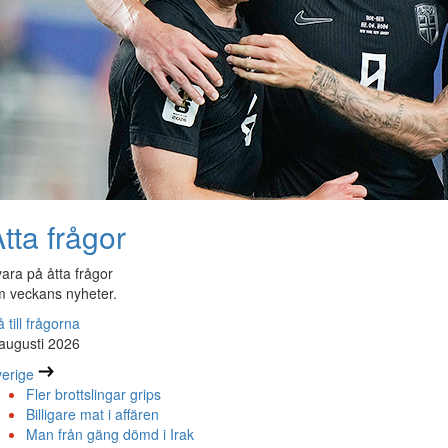
tta frågor
ara på åtta frågor
 veckans nyheter.
 till frågorna
augusti 2026
erige
Fler brottslingar grips
Billigare mat i affären
Man från gäng dömd i Irak