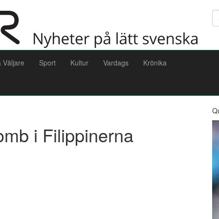
Sö
a Väljare
Sport
Kultur
Vardags
Krönika
Q
b i Filippinerna