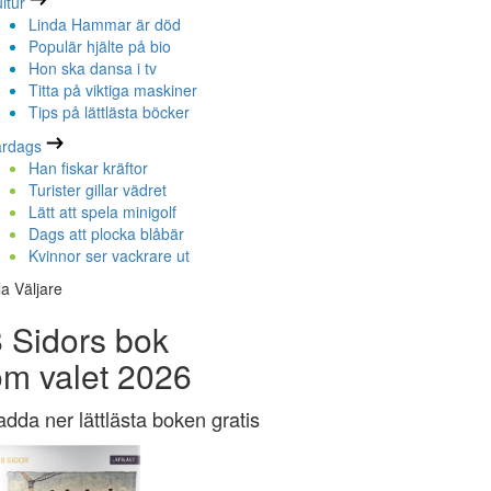
ltur
Linda Hammar är död
Populär hjälte på bio
Hon ska dansa i tv
Titta på viktiga maskiner
Tips på lättlästa böcker
ardags
Han fiskar kräftor
Turister gillar vädret
Lätt att spela minigolf
Dags att plocka blåbär
Kvinnor ser vackrare ut
la Väljare
 Sidors bok
om valet 2026
adda ner lättlästa boken gratis