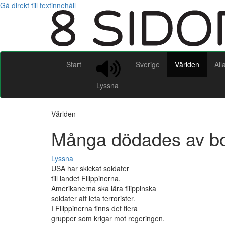
Gå direkt till textinnehåll
Start
Sverige
Världen
All
Lyssna
Världen
Många dödades av bom
Lyssna
USA har skickat soldater
till landet Filippinerna.
Amerikanerna ska lära filippinska
soldater att leta terrorister.
I Filippinerna finns det flera
grupper som krigar mot regeringen.