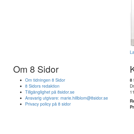
L
Om 8 Sidor
Om tidningen 8 Sidor
8 
8 Sidors redaktion
D
Tillgänglighet på 8sidor.se
1
Ansvarig utgivare:
marie.hillblom@8sidor.se
R
Privacy policy på 8 sidor
P