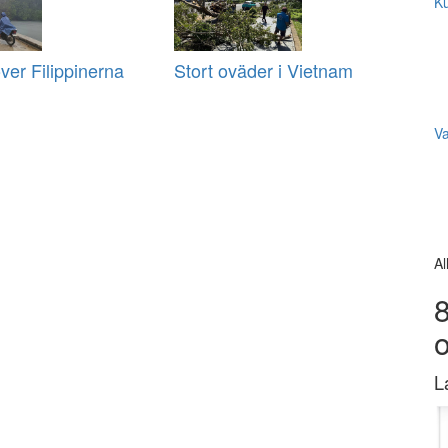
Ku
ver Filippinerna
Stort oväder i Vietnam
V
Al
8
L