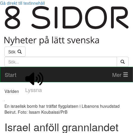
Gå direkt till textinnehåll
Sök
Söktext
Start
Mer
Lyssna
Världen
En israelisk bomb har träffat flygplatsen i Libanons huvudstad
Beirut. Foto: Issam Koubaissi/PrB
Israel anföll grannlandet