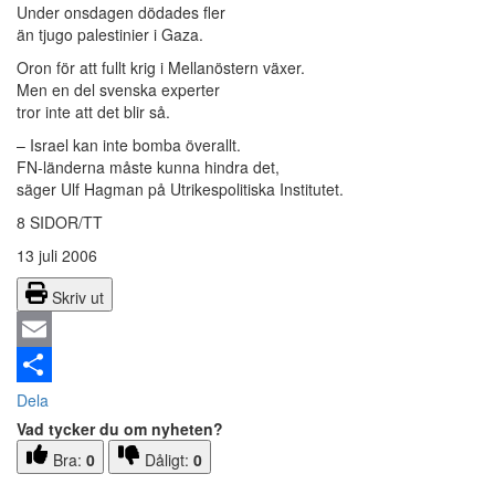
Under onsdagen dödades fler
än tjugo palestinier i Gaza.
Oron för att fullt krig i Mellanöstern växer.
Men en del svenska experter
tror inte att det blir så.
– Israel kan inte bomba överallt.
FN-länderna måste kunna hindra det,
säger Ulf Hagman på Utrikespolitiska Institutet.
8 SIDOR/TT
13 juli 2006
Skriv ut
Email
Dela
Vad tycker du om nyheten?
Bra:
0
Dåligt:
0