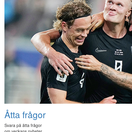
Åtta frågor
Svara på åtta frågor
om veckans nyheter.