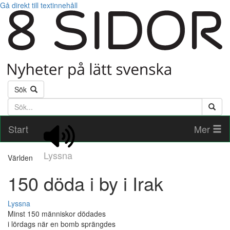
Gå direkt till textinnehåll
Sök
Söktext
Start
Mer
Lyssna
Världen
150 döda i by i Irak
Lyssna
Minst 150 människor dödades
i lördags när en bomb sprängdes