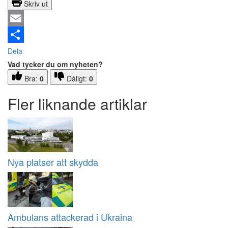
Skriv ut
Email
Dela
Vad tycker du om nyheten?
Bra:
0
Dåligt:
0
Fler liknande artiklar
Nya platser att skydda
Ambulans attackerad i Ukraina