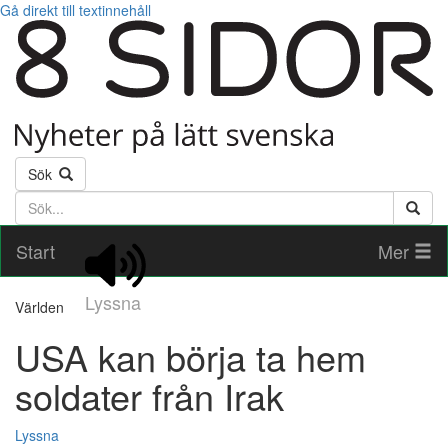
Gå direkt till textinnehåll
Sök
Söktext
Start
Mer
Lyssna
Världen
USA kan börja ta hem
soldater från Irak
Lyssna